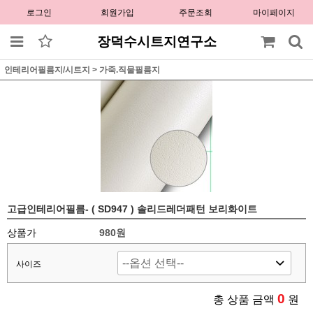
로그인
회원가입
주문조회
마이페이지
장덕수시트지연구소
인테리어필름지/시트지
>
가죽.직물필름지
고급인테리어필름- ( SD947 ) 솔리드레더패턴 보리화이트
상품가
980원
사이즈
0
총 상품 금액
원