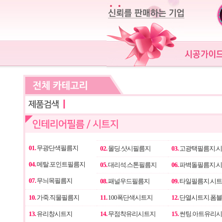
01.
무광단색필름지
02.
몰딩.샷시필름지
03.
고광택필름지.
04.
메탈.포인트필름지
05.
대리석.스톤필름지
06.
파벽돌필름지.
07.
무늬목필름지
08.
패널우드필름지
09.
타일필름지.시
10.
가죽.직물필름지
11.
100폭단색시트지
12.
단열시트지.폼
13.
유리창시트지
14.
무점착유리시트지
15.
썬팅.아트유리