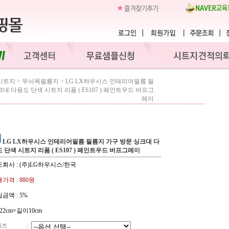
시트지
>
무늬목필름지
>
LG LX하우시스 인테리어필름 필
대 다용도 단색 시트지 리폼 ( ES107 ) 페인트우드 버프그
레이
LG LX하우시스 인테리어필름 필름지 가구 방문 싱크대 다
 단색 시트지 리폼 ( ES107 ) 페인트우드 버프그레이
회사 : (주)LG하우시스/한국
가격 :
880원
금액 :
5%
22cm×길이10cm
이즈
: