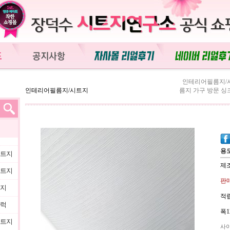
인테리어필름지/
인테리어필름지/시트지
름지 가구 방문 싱크
용도
시트지
제조
시트지
판매
트지
적립
블럭
폭1
시트지
사