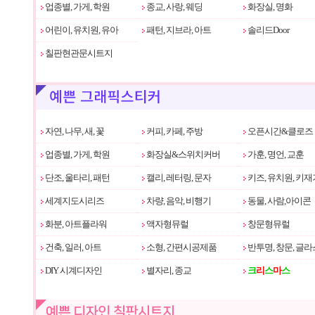
업종별, 가게, 학원
종교, 사랑, 웨딩
화장실, 명화
어린이, 유치원, 유아
패턴, 지브라, 아트
솔리드Door
칠판현관문시트지
자연, 나무, 새, 꽃
커피, 카페, 주방
오픈시간&클로즈
업종별, 가게, 학원
화장실&스위치커버
가훈, 명언, 교훈
단조, 울타리, 패턴
캘리, 레터링, 문자
키즈, 유치원, 키재
세계지도시리즈
차량, 음악, 비행기
동물, 사람,아이콘
화분, 아트플라워
액자형뮤럴
창문형뮤럴
건축, 일러, 아트
소형, 간편시공제품
반투명, 창문, 글라
DIY 시계디자인
별자리, 종교
크
리
스
마
스