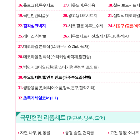
16.
홀로그램.특수시트
17.
아웃도어.옥외용
18.
칠판.보드시트지
19.
국민현관리폼셋
20.
광고용.DIY시트지
21.
접착식 데코타일
22.
점착실크벽지
23.
시트.필름.마루보수제
24.
시공구 (필름/바
25.
레이스 식탁보
26.
리무벌시트지 전.월세시공OK.흔적NO
27.
데코타일 본드식 (LG하우시스 Zin바닥재)
28.
데코타일 접착식 (스티커형바닥재,장판형)
29.
벽면데코타일 (간편한스티커형.주방벽.포인트)
30.
수요일 대박할인 이벤트 (매주수요일진행)
31.
생활용품 (인테리어소품,장식,문구,잡화기타)
32.
초특가세일코너 (1+1)
자연, 나무, 꽃, 동물
풍경, 숲길, 건축물
고전, 동양, 소나무