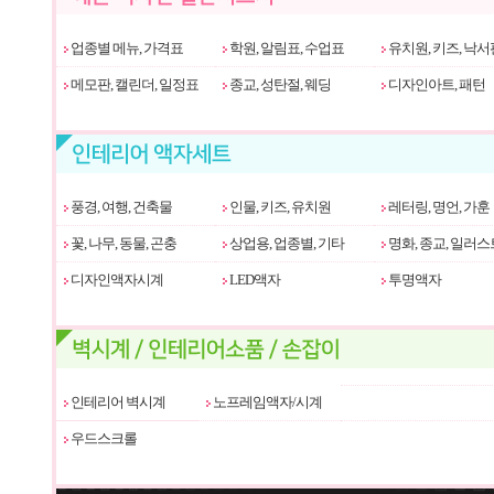
업종별 메뉴, 가격표
학원, 알림표, 수업표
유치원, 키즈, 낙서
메모판, 캘린더, 일정표
종교, 성탄절, 웨딩
디자인아트, 패턴
풍경, 여행, 건축물
인물, 키즈, 유치원
레터링, 명언, 가훈
꽃, 나무, 동물, 곤충
상업용, 업종별, 기타
명화, 종교, 일러스
디자인액자시계
LED액자
투명액자
인테리어 벽시계
노프레임액자/시계
우드스크롤