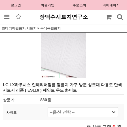
로그인
회원가입
주문조회
마이페이지
장덕수시트지연구소
인테리어필름지/시트지
>
무늬목필름지
LG LX하우시스 인테리어필름 필름지 가구 방문 싱크대 다용도 단색
시트지 리폼 ( ES116 ) 페인트 우드 화이트
상품가
880원
사이즈
0
총 상품 금액
원