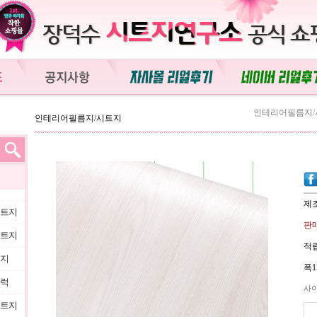
인테리어필름지/
인테리어필름지/시트지
제
시트지
판매
시트지
적립
트지
폭1
블럭
사
시트지