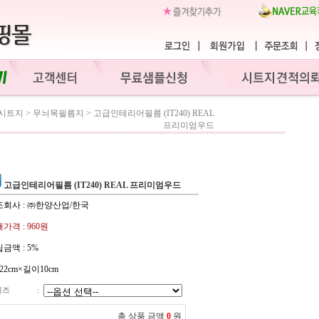
시트지
>
무늬목필름지
>
고급인테리어필름 (IT240) REAL
프리미엄우드
고급인테리어필름 (IT240) REAL 프리미엄우드
조회사 : ㈜한양산업/한국
가격 :
960원
금액 :
5%
22cm×길이10cm
이즈
:
총 상품 금액
0
원