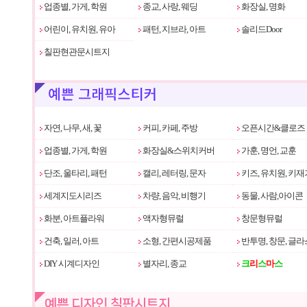
업종별, 가게, 학원
종교, 사랑, 웨딩
화장실, 명화
어린이, 유치원, 유아
패턴, 지브라, 아트
솔리드Door
칠판현관문시트지
자연, 나무, 새, 꽃
커피, 카페, 주방
오픈시간&클로즈
업종별, 가게, 학원
화장실&스위치커버
가훈, 명언, 교훈
단조, 울타리, 패턴
캘리, 레터링, 문자
키즈, 유치원, 키재
세계지도시리즈
차량, 음악, 비행기
동물, 사람,아이콘
화분, 아트플라워
액자형뮤럴
창문형뮤럴
건축, 일러, 아트
소형, 간편시공제품
반투명, 창문, 글라
DIY 시계디자인
별자리, 종교
크
리
스
마
스