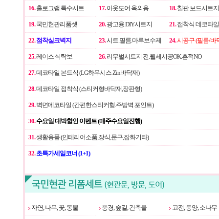
16.
홀로그램.특수시트
17.
아웃도어.옥외용
18.
칠판.보드시트지
19.
국민현관리폼셋
20.
광고용.DIY시트지
21.
접착식 데코타일
22.
점착실크벽지
23.
시트.필름.마루보수제
24.
시공구 (필름/바
25.
레이스 식탁보
26.
리무벌시트지 전.월세시공OK.흔적NO
27.
데코타일 본드식 (LG하우시스 Zin바닥재)
28.
데코타일 접착식 (스티커형바닥재,장판형)
29.
벽면데코타일 (간편한스티커형.주방벽.포인트)
30.
수요일 대박할인 이벤트 (매주수요일진행)
31.
생활용품 (인테리어소품,장식,문구,잡화기타)
32.
초특가세일코너 (1+1)
자연, 나무, 꽃, 동물
풍경, 숲길, 건축물
고전, 동양, 소나무