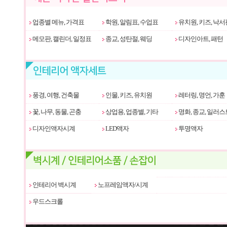
업종별 메뉴, 가격표
학원, 알림표, 수업표
유치원, 키즈, 낙서
메모판, 캘린더, 일정표
종교, 성탄절, 웨딩
디자인아트, 패턴
풍경, 여행, 건축물
인물, 키즈, 유치원
레터링, 명언, 가훈
꽃, 나무, 동물, 곤충
상업용, 업종별, 기타
명화, 종교, 일러스
디자인액자시계
LED액자
투명액자
인테리어 벽시계
노프레임액자/시계
우드스크롤