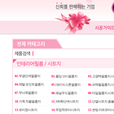
01.
무광단색필름지
02.
몰딩.샷시필름지
03.
고광택필름지.
04.
메탈.포인트필름지
05.
대리석.스톤필름지
06.
파벽돌필름지.
07.
무늬목필름지
08.
패널우드필름지
09.
타일필름지.시
10.
가죽.직물필름지
11.
100폭단색시트지
12.
단열시트지.폼
13.
유리창시트지
14.
무점착유리시트지
15.
썬팅.아트유리