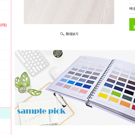
배송
닥재)