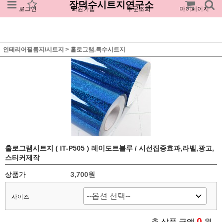
장덕수시트지연구소
로그인
회원가입
주문조회
마이페이지
인테리어필름지/시트지
>
홀로그램.특수시트지
홀로그램시트지 ( IT-P505 ) 레이도트블루 / 시선집중효과,라벨,광고,
스티커제작
상품가
3,700원
사이즈
0
총 상품 금액
원