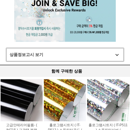
상품정보고시 보기
함께 구매한 상품
고급인테리어필름- (
홀로그램시트지 ( IT-
홀로그램시트지 ( IT-P511
IH715 ) 고광택 블랙
P512 ) 스플린터골드 /
) 스플린터실버 /