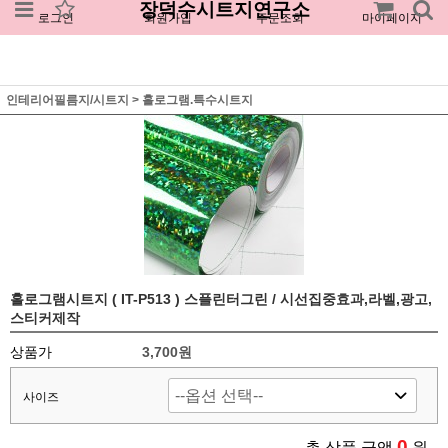
장덕수시트지연구소
로그인
회원가입
주문조회
마이페이지
인테리어필름지/시트지
>
홀로그램.특수시트지
홀로그램시트지 ( IT-P513 ) 스플린터그린 / 시선집중효과,라벨,광고,
스티커제작
상품가
3,700원
사이즈
0
총 상품 금액
원