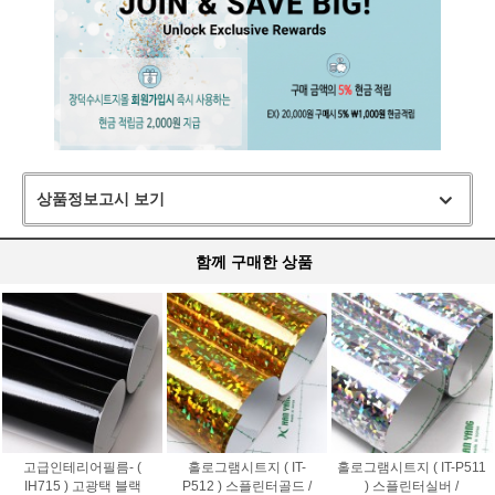
상품정보고시 보기
함께 구매한 상품
고급인테리어필름- (
홀로그램시트지 ( IT-
홀로그램시트지 ( IT-P511
IH715 ) 고광택 블랙
P512 ) 스플린터골드 /
) 스플린터실버 /