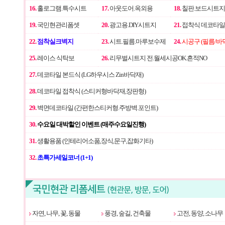
16.
홀로그램.특수시트
17.
아웃도어.옥외용
18.
칠판.보드시트지
19.
국민현관리폼셋
20.
광고용.DIY시트지
21.
접착식 데코타일
22.
점착실크벽지
23.
시트.필름.마루보수제
24.
시공구 (필름/바
25.
레이스 식탁보
26.
리무벌시트지 전.월세시공OK.흔적NO
27.
데코타일 본드식 (LG하우시스 Zin바닥재)
28.
데코타일 접착식 (스티커형바닥재,장판형)
29.
벽면데코타일 (간편한스티커형.주방벽.포인트)
30.
수요일 대박할인 이벤트 (매주수요일진행)
31.
생활용품 (인테리어소품,장식,문구,잡화기타)
32.
초특가세일코너 (1+1)
자연, 나무, 꽃, 동물
풍경, 숲길, 건축물
고전, 동양, 소나무