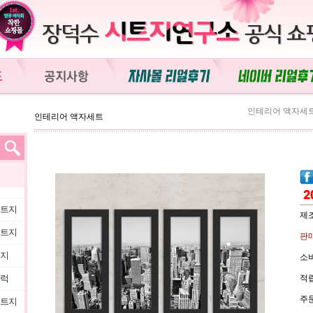
인테리어 액자세
인테리어 액자세트
시트지
제조
시트지
판매
트지
소비
블럭
적립
주문
시트지