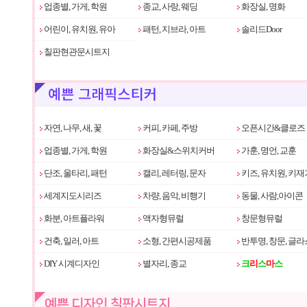
업종별, 가게, 학원
종교, 사랑, 웨딩
화장실, 명화
어린이, 유치원, 유아
패턴, 지브라, 아트
솔리드Door
칠판현관문시트지
자연, 나무, 새, 꽃
커피, 카페, 주방
오픈시간&클로즈
업종별, 가게, 학원
화장실&스위치커버
가훈, 명언, 교훈
단조, 울타리, 패턴
캘리, 레터링, 문자
키즈, 유치원, 키재
세계지도시리즈
차량, 음악, 비행기
동물, 사람,아이콘
화분, 아트플라워
액자형뮤럴
창문형뮤럴
건축, 일러, 아트
소형, 간편시공제품
반투명, 창문, 글라
DIY 시계디자인
별자리, 종교
크
리
스
마
스