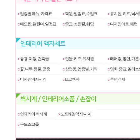
업종별 메뉴, 가격표
학원, 알림표, 수업표
유치원, 키즈, 낙서
메모판, 캘린더, 일정표
종교, 성탄절, 웨딩
디자인아트, 패턴
풍경, 여행, 건축물
인물, 키즈, 유치원
레터링, 명언, 가훈
꽃, 나무, 동물, 곤충
상업용, 업종별, 기타
명화, 종교, 일러스
디자인액자시계
LED액자
투명액자
인테리어 벽시계
노프레임액자/시계
우드스크롤