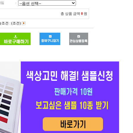
레임
:
총 상품 금액
0
원
조건 : (조건)