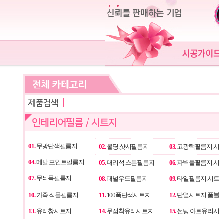
01.
무광단색필름지
02.
몰딩.샷시필름지
03.
고광택필름지.
04.
메탈.포인트필름지
05.
대리석.스톤필름지
06.
파벽돌필름지.
07.
무늬목필름지
08.
패널우드필름지
09.
타일필름지.시
10.
가죽.직물필름지
11.
100폭단색시트지
12.
단열시트지.폼
13.
유리창시트지
14.
무점착유리시트지
15.
썬팅.아트유리