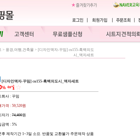
트
>
풍경,여행,건축물
>
[디자인액자-꾸밈] cu155-흑백의도
시_액자세트
[디자인액자-꾸밈] cu155-흑백의도시_액자세트
회사 : 꾸밈
가격 :
59,520원
자가 :
74,400
원
금액 :
5%
후 제작기간 1~3일 소요. 반품및 교환불가 주문제작 상품