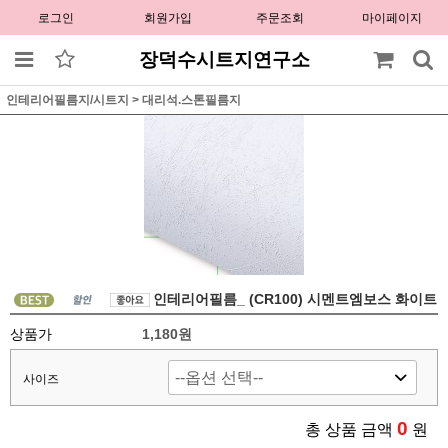
로그인
회원가입
주문조회
마이페이지
장덕수시트지연구소
인테리어필름지/시트지
>
대리석.스톤필름지
인테리어필름_ (CR100) 시멘트엠보스 화이트
상품가
1,180원
사이즈
0
총 상품 금액
원