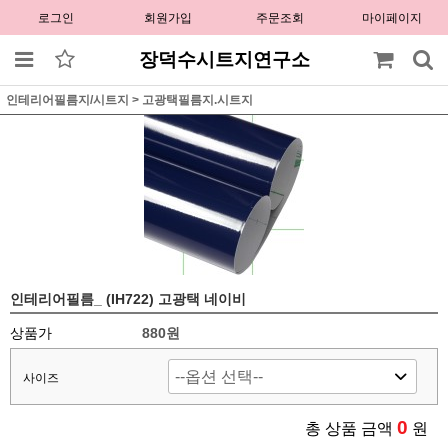
로그인
회원가입
주문조회
마이페이지
장덕수시트지연구소
인테리어필름지/시트지
>
고광택필름지.시트지
인테리어필름_ (IH722) 고광택 네이비
상품가
880원
사이즈
0
총 상품 금액
원