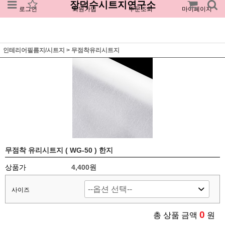
장덕수시트지연구소
로그인
회원가입
주문조회
마이페이지
인테리어필름지/시트지
>
무점착유리시트지
무점착 유리시트지 ( WG-50 ) 한지
상품가
4,400원
사이즈
0
총 상품 금액
원