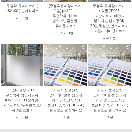
무점착 유리시트지 (
[무점착유리창시트지-
무점착 유리창시트지-
KS2100 ) 밀키화이트
꾸밈] ph322_m-
조약돌( T-006 )
무점착유리시트_
고방시트지, 떼었다
4,000원
숲속의넝쿨정원_
붙였다 간편시공OK ,
유리문시트지
3D입체질감, 엠보시트지,
고퀄리티에칭시트지
35,200원
4,400원
떼었다 붙였다 OK
시트지 샘플신청
시트지 샘플신청
무접착제 창문시트지
인테리어필름 싱크대
인테리어필름 싱크대
(HNG-32001) 모래알/
가구 냉장고 단색 (
가구 냉장고 단색 (
자외선차단/우수한 엠보/
샘플10종 받기_JDS-4 )
샘플10종 받기_JDS-3 )
사생활보호D
실물보고 결정하세요
실물보고 결정하세요
9,600원
10원
10원