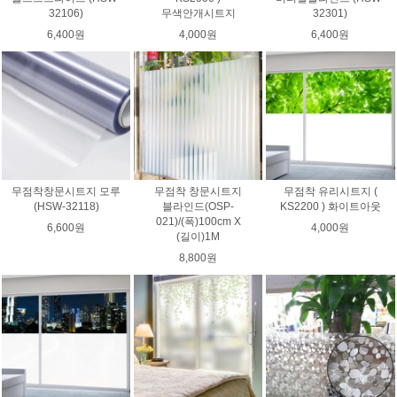
32106)
무색안개시트지
32301)
6,400원
4,000원
6,400원
무점착창문시트지 모루
무점착 창문시트지
무점착 유리시트지 (
(HSW-32118)
블라인드(OSP-
KS2200 ) 화이트아웃
021)/(폭)100cm X
6,600원
4,000원
(길이)1M
8,800원