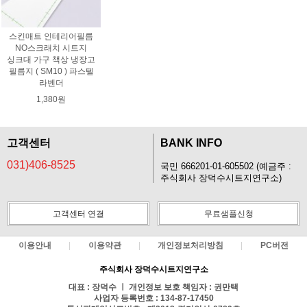
스킨매트 인테리어필름
NO스크래치 시트지
싱크대 가구 책상 냉장고
필름지 ( SM10 ) 파스텔
라벤더
1,380원
고객센터
BANK INFO
031)406-8525
국민 666201-01-605502 (예금주 :
주식회사 장덕수시트지연구소)
고객센터 연결
무료샘플신청
이용안내
이용약관
개인정보처리방침
PC버전
주식회사 장덕수시트지연구소
대표 : 장덕수 ㅣ 개인정보 보호 책임자 : 권만택
사업자 등록번호 : 134-87-17450