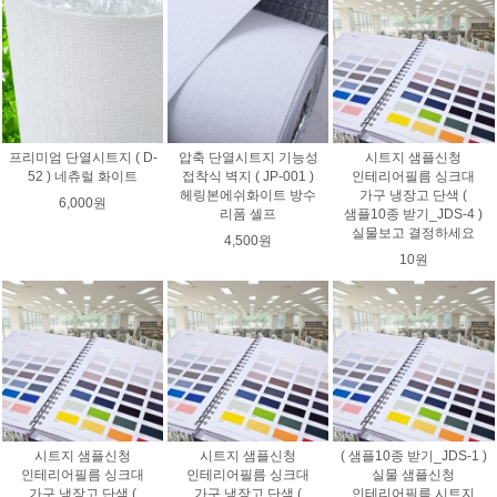
프리미엄 단열시트지 ( D-
압축 단열시트지 기능성
시트지 샘플신청
52 ) 네츄럴 화이트
접착식 벽지 ( JP-001 )
인테리어필름 싱크대
헤링본에쉬화이트 방수
가구 냉장고 단색 (
6,000원
리폼 셀프
샘플10종 받기_JDS-4 )
실물보고 결정하세요
4,500원
10원
시트지 샘플신청
시트지 샘플신청
( 샘플10종 받기_JDS-1 )
인테리어필름 싱크대
인테리어필름 싱크대
실물 샘플신청
가구 냉장고 단색 (
가구 냉장고 단색 (
인테리어필름 시트지