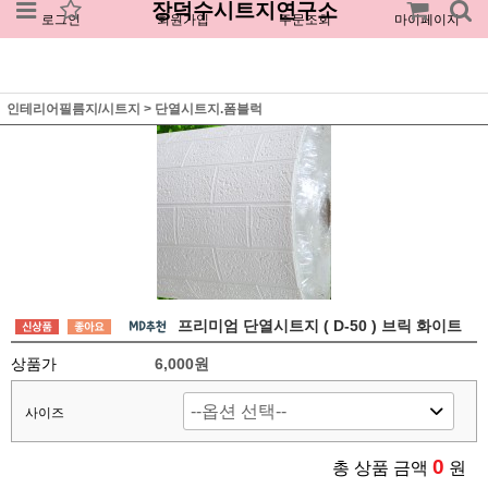
장덕수시트지연구소
로그인
회원가입
주문조회
마이페이지
인테리어필름지/시트지
>
단열시트지.폼블럭
프리미엄 단열시트지 ( D-50 ) 브릭 화이트
상품가
6,000원
사이즈
0
총 상품 금액
원