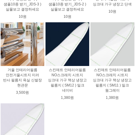
샘플10종 받기_JDS-3 )
샘플10종 받기_JDS-2 )
싱크대 가구 냉장고 단색
실물보고 결정하세요
실물보고 결정하세요
10원
10원
10원
거울 인테리어필름
스킨매트 인테리어필름
스킨매트 인테리어필름
안전거울시트지 미러
NO스크래치 시트지
NO스크래치 시트지
반사 필름지 욕실 신발장
싱크대 가구 책상 냉장고
싱크대 가구 책상 냉장고
현관문
필름지 ( SM12 ) 밀크
필름지 ( SM11 ) 밀크
네이비
웜그레이
3,500원
1,380원
1,380원