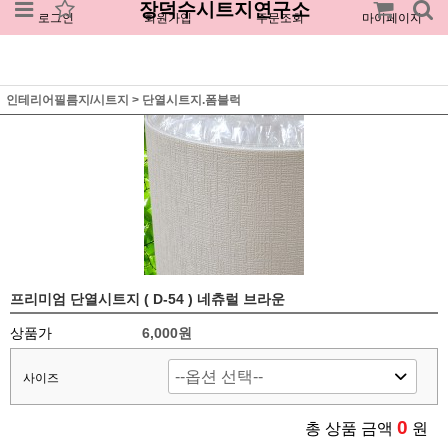
장덕수시트지연구소
로그인
회원가입
주문조회
마이페이지
인테리어필름지/시트지
>
단열시트지.폼블럭
프리미엄 단열시트지 ( D-54 ) 네츄럴 브라운
상품가
6,000원
사이즈
0
총 상품 금액
원