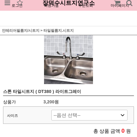
장덕수시트지연구소
로그인
회원가입
주문조회
마이페이지
인테리어필름지/시트지
>
타일필름지.시트지
스톤 타일시트지 ( DT380 ) 라이트그레이
상품가
3,200원
사이즈
0
총 상품 금액
원