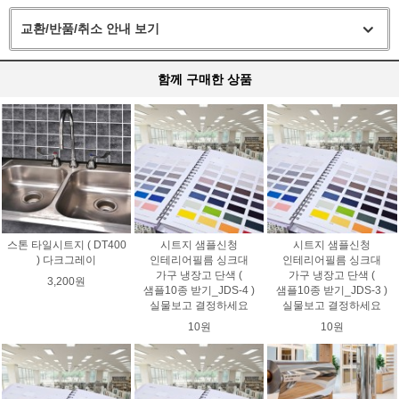
교환/반품/취소 안내 보기
함께 구매한 상품
스톤 타일시트지 ( DT400
시트지 샘플신청
시트지 샘플신청
) 다크그레이
인테리어필름 싱크대
인테리어필름 싱크대
가구 냉장고 단색 (
가구 냉장고 단색 (
3,200원
샘플10종 받기_JDS-4 )
샘플10종 받기_JDS-3 )
실물보고 결정하세요
실물보고 결정하세요
10원
10원