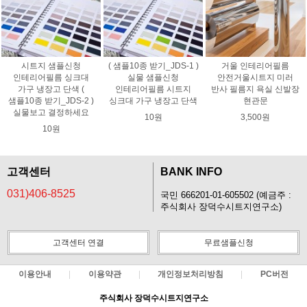
시트지 샘플신청
( 샘플10종 받기_JDS-1 )
거울 인테리어필름
인테리어필름 싱크대
실물 샘플신청
안전거울시트지 미러
가구 냉장고 단색 (
인테리어필름 시트지
반사 필름지 욕실 신발장
샘플10종 받기_JDS-2 )
싱크대 가구 냉장고 단색
현관문
실물보고 결정하세요
10원
3,500원
10원
고객센터
BANK INFO
031)406-8525
국민 666201-01-605502 (예금주 :
주식회사 장덕수시트지연구소)
고객센터 연결
무료샘플신청
이용안내
이용약관
개인정보처리방침
PC버전
주식회사 장덕수시트지연구소