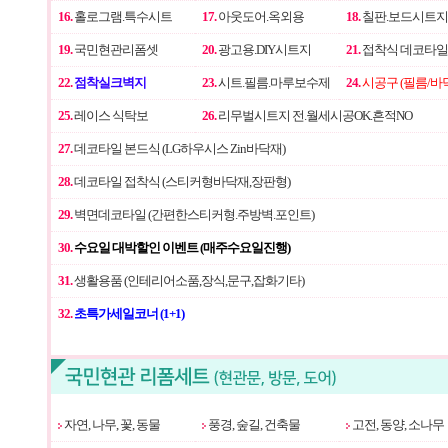
16.
홀로그램.특수시트
17.
아웃도어.옥외용
18.
칠판.보드시트지
19.
국민현관리폼셋
20.
광고용.DIY시트지
21.
접착식 데코타일
22.
점착실크벽지
23.
시트.필름.마루보수제
24.
시공구 (필름/바
25.
레이스 식탁보
26.
리무벌시트지 전.월세시공OK.흔적NO
27.
데코타일 본드식 (LG하우시스 Zin바닥재)
28.
데코타일 접착식 (스티커형바닥재,장판형)
29.
벽면데코타일 (간편한스티커형.주방벽.포인트)
30.
수요일 대박할인 이벤트 (매주수요일진행)
31.
생활용품 (인테리어소품,장식,문구,잡화기타)
32.
초특가세일코너 (1+1)
자연, 나무, 꽃, 동물
풍경, 숲길, 건축물
고전, 동양, 소나무