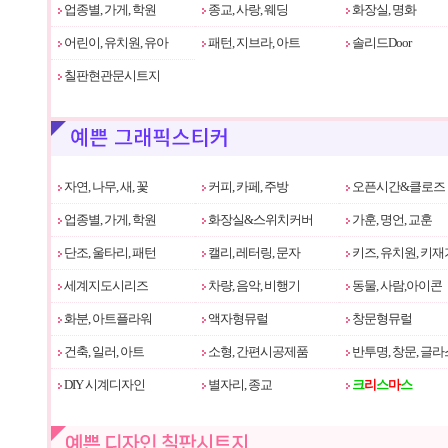
업종별, 가게, 학원
종교, 사랑, 웨딩
화장실, 명화
어린이, 유치원, 유아
패턴, 지브라, 아트
솔리드Door
칠판현관문시트지
자연, 나무, 새, 꽃
커피, 카페, 주방
오픈시간&클로즈
업종별, 가게, 학원
화장실&스위치커버
가훈, 명언, 교훈
단조, 울타리, 패턴
캘리, 레터링, 문자
키즈, 유치원, 키재
세계지도시리즈
차량, 음악, 비행기
동물, 사람,아이콘
화분, 아트플라워
액자형뮤럴
창문형뮤럴
건축, 일러, 아트
소형, 간편시공제품
반투명, 창문, 글라
DIY 시계디자인
별자리, 종교
크
리
스
마
스