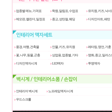
업종별 메뉴, 가격표
학원, 알림표, 수업표
유치원, 키즈, 낙서
메모판, 캘린더, 일정표
종교, 성탄절, 웨딩
디자인아트, 패턴
풍경, 여행, 건축물
인물, 키즈, 유치원
레터링, 명언, 가훈
꽃, 나무, 동물, 곤충
상업용, 업종별, 기타
명화, 종교, 일러스
디자인액자시계
LED액자
투명액자
인테리어 벽시계
노프레임액자/시계
우드스크롤