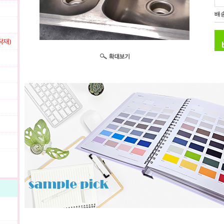
배송
닥재)