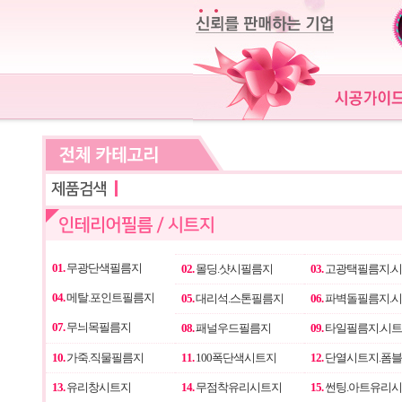
01.
무광단색필름지
02.
몰딩.샷시필름지
03.
고광택필름지.
04.
메탈.포인트필름지
05.
대리석.스톤필름지
06.
파벽돌필름지.
07.
무늬목필름지
08.
패널우드필름지
09.
타일필름지.시
10.
가죽.직물필름지
11.
100폭단색시트지
12.
단열시트지.폼
13.
유리창시트지
14.
무점착유리시트지
15.
썬팅.아트유리