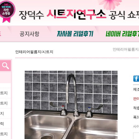
인테리어필름지
인테리어필름지/시트지
제
시트지
판매
시트지
적립
트지
폭1
블럭
사
시트지