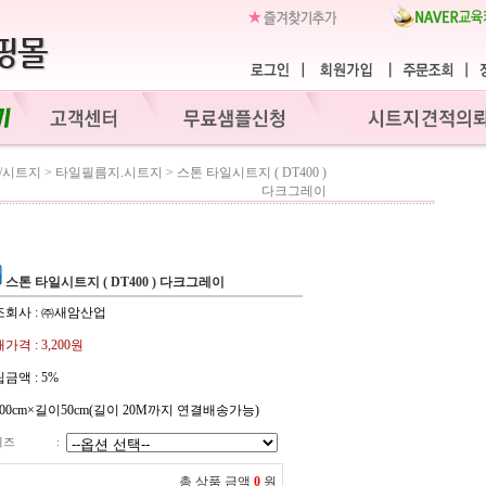
/시트지
>
타일필름지.시트지
>
스톤 타일시트지 ( DT400 )
다크그레이
스톤 타일시트지 ( DT400 ) 다크그레이
조회사 : ㈜새암산업
가격 :
3,200원
금액 :
5%
00cm×길이50cm(길이 20M까지 연결배송가능)
이즈
:
총 상품 금액
0
원