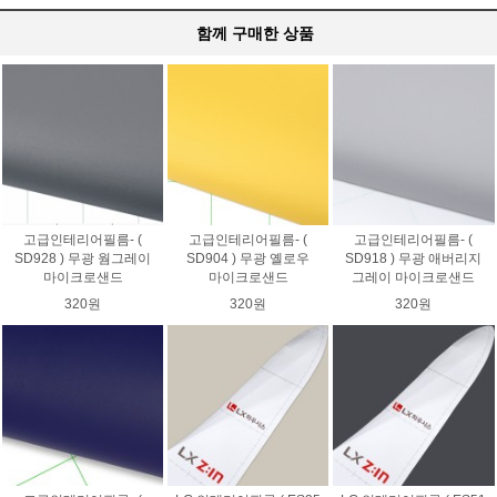
함께 구매한 상품
고급인테리어필름- (
고급인테리어필름- (
고급인테리어필름- (
SD928 ) 무광 웜그레이
SD904 ) 무광 옐로우
SD918 ) 무광 애버리지
마이크로샌드
마이크로샌드
그레이 마이크로샌드
320원
320원
320원