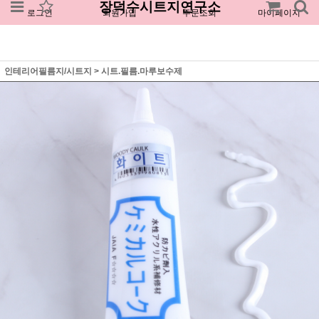
장덕수시트지연구소
로그인
회원가입
주문조회
마이페이지
인테리어필름지/시트지
>
시트.필름.마루보수제