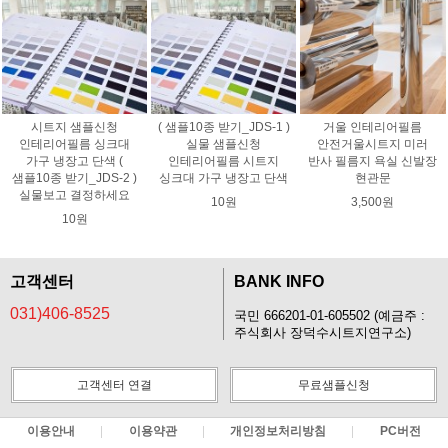
시트지 샘플신청
( 샘플10종 받기_JDS-1 )
거울 인테리어필름
인테리어필름 싱크대
실물 샘플신청
안전거울시트지 미러
가구 냉장고 단색 (
인테리어필름 시트지
반사 필름지 욕실 신발장
샘플10종 받기_JDS-2 )
싱크대 가구 냉장고 단색
현관문
실물보고 결정하세요
10원
3,500원
10원
고객센터
BANK INFO
031)406-8525
국민 666201-01-605502 (예금주 :
주식회사 장덕수시트지연구소)
고객센터 연결
무료샘플신청
이용안내
이용약관
개인정보처리방침
PC버전