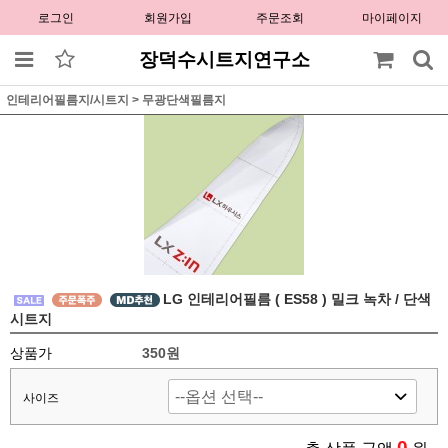
로그인
회원가입
주문조회
마이페이지
장덕수시트지연구소
인테리어필름지/시트지
>
무광단색필름지
LG 인테리어필름 ( ES58 ) 밀크 녹차 / 단색
시트지
상품가
350원
사이즈
0