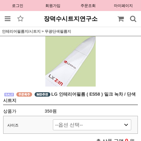
로그인
회원가입
주문조회
마이페이지
장덕수시트지연구소
인테리어필름지/시트지
>
무광단색필름지
LG 인테리어필름 ( ES58 ) 밀크 녹차 / 단색
시트지
상품가
350원
사이즈
0