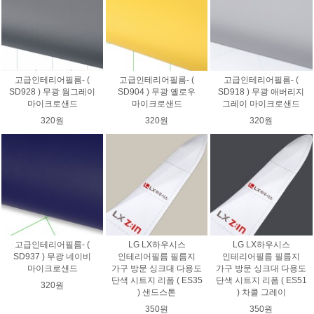
고급인테리어필름- (
고급인테리어필름- (
고급인테리어필름- (
SD928 ) 무광 웜그레이
SD904 ) 무광 옐로우
SD918 ) 무광 애버리지
마이크로샌드
마이크로샌드
그레이 마이크로샌드
320원
320원
320원
고급인테리어필름- (
LG LX하우시스
LG LX하우시스
SD937 ) 무광 네이비
인테리어필름 필름지
인테리어필름 필름지
마이크로샌드
가구 방문 싱크대 다용도
가구 방문 싱크대 다용도
단색 시트지 리폼 ( ES35
단색 시트지 리폼 ( ES51
320원
) 샌드스톤
) 차콜 그레이
350원
350원