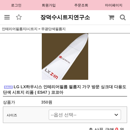
로그인
회원가입
주문조회
마이페이지
장덕수시트지연구소
인테리어필름지/시트지
>
무광단색필름지
LG LX하우시스 인테리어필름 필름지 가구 방문 싱크대 다용도
단색 시트지 리폼 ( ES47 ) 코코아
상품가
350원
사이즈
0
총 상품 금액
원