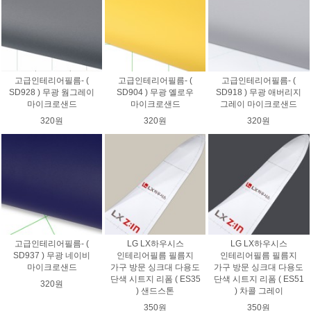
고급인테리어필름- (
고급인테리어필름- (
고급인테리어필름- (
SD928 ) 무광 웜그레이
SD904 ) 무광 옐로우
SD918 ) 무광 애버리지
마이크로샌드
마이크로샌드
그레이 마이크로샌드
320원
320원
320원
고급인테리어필름- (
LG LX하우시스
LG LX하우시스
SD937 ) 무광 네이비
인테리어필름 필름지
인테리어필름 필름지
마이크로샌드
가구 방문 싱크대 다용도
가구 방문 싱크대 다용도
단색 시트지 리폼 ( ES35
단색 시트지 리폼 ( ES51
320원
) 샌드스톤
) 차콜 그레이
350원
350원