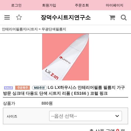
로그인
회원가입
주문조회
마이페이지
장덕수시트지연구소
인테리어필름지/시트지
>
무광단색필름지
LG LX하우시스 인테리어필름 필름지 가구
방문 싱크대 다용도 단색 시트지 리폼 ( ES166 ) 코럴 핑크
상품가
880원
사이즈
0