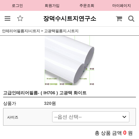
로그인
회원가입
주문조회
마이페이지
장덕수시트지연구소
인테리어필름지/시트지
>
고광택필름지.시트지
고급인테리어필름- ( IH706 ) 고광택 화이트
상품가
320원
사이즈
0
총 상품 금액
원