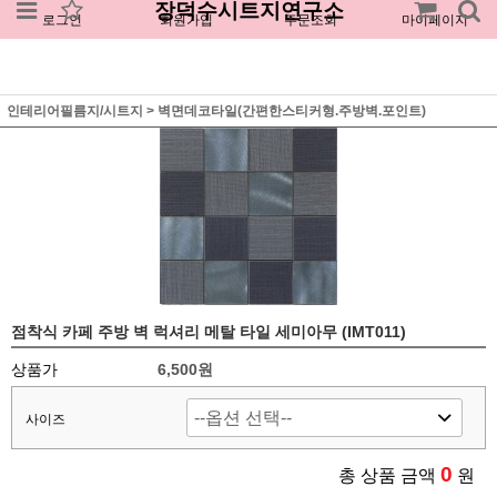
장덕수시트지연구소
로그인
회원가입
주문조회
마이페이지
인테리어필름지/시트지
>
벽면데코타일(간편한스티커형.주방벽.포인트)
점착식 카페 주방 벽 럭셔리 메탈 타일 세미아무 (IMT011)
상품가
6,500원
사이즈
0
총 상품 금액
원