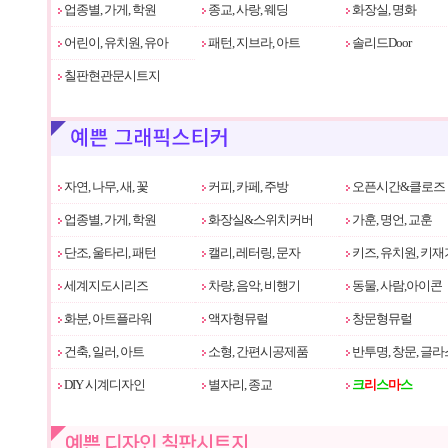
업종별, 가게, 학원
종교, 사랑, 웨딩
화장실, 명화
어린이, 유치원, 유아
패턴, 지브라, 아트
솔리드Door
칠판현관문시트지
자연, 나무, 새, 꽃
커피, 카페, 주방
오픈시간&클로즈
업종별, 가게, 학원
화장실&스위치커버
가훈, 명언, 교훈
단조, 울타리, 패턴
캘리, 레터링, 문자
키즈, 유치원, 키재
세계지도시리즈
차량, 음악, 비행기
동물, 사람,아이콘
화분, 아트플라워
액자형뮤럴
창문형뮤럴
건축, 일러, 아트
소형, 간편시공제품
반투명, 창문, 글라
DIY 시계디자인
별자리, 종교
크
리
스
마
스