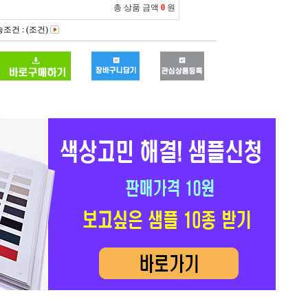
총 상품 금액
0
원
조건 : (조건)