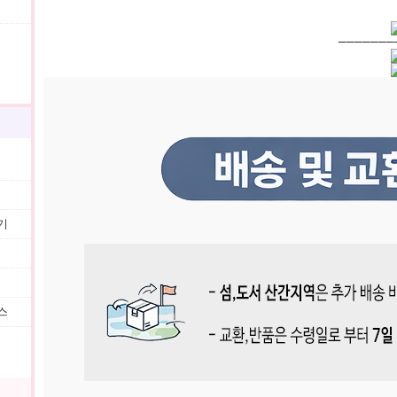
───────
기
스