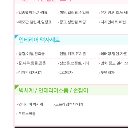
업종별 메뉴, 가격표
학원, 알림표, 수업표
유치원, 키즈, 낙서
메모판, 캘린더, 일정표
종교, 성탄절, 웨딩
디자인아트, 패턴
풍경, 여행, 건축물
인물, 키즈, 유치원
레터링, 명언, 가훈
꽃, 나무, 동물, 곤충
상업용, 업종별, 기타
명화, 종교, 일러스
디자인액자시계
LED액자
투명액자
인테리어 벽시계
노프레임액자/시계
우드스크롤