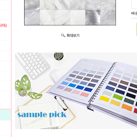
배송
닥재)