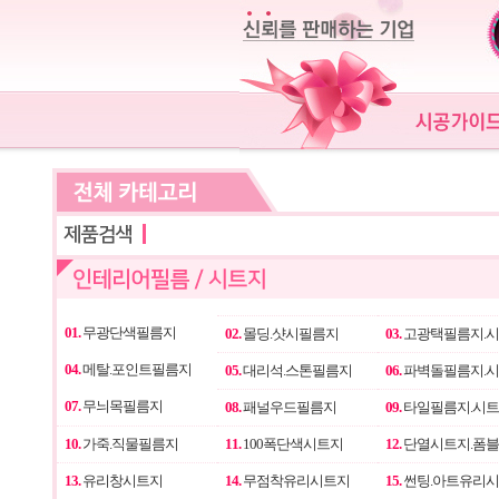
01.
무광단색필름지
02.
몰딩.샷시필름지
03.
고광택필름지.
04.
메탈.포인트필름지
05.
대리석.스톤필름지
06.
파벽돌필름지.
07.
무늬목필름지
08.
패널우드필름지
09.
타일필름지.시
10.
가죽.직물필름지
11.
100폭단색시트지
12.
단열시트지.폼
13.
유리창시트지
14.
무점착유리시트지
15.
썬팅.아트유리