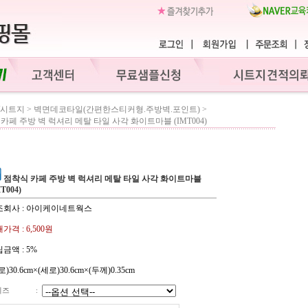
/시트지
>
벽면데코타일(간편한스티커형.주방벽.포인트)
>
카페 주방 벽 럭셔리 메탈 타일 사각 화이트마블 (IMT004)
점착식 카페 주방 벽 럭셔리 메탈 타일 사각 화이트마블
T004)
조회사 : 아이케이네트웍스
가격 :
6,500원
금액 :
5%
로)30.6cm×(세로)30.6cm×(두께)0.35cm
이즈
: