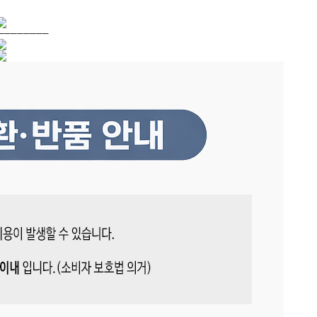
────────