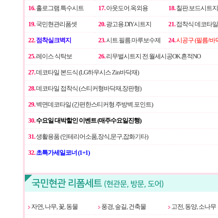
16.
홀로그램.특수시트
17.
아웃도어.옥외용
18.
칠판.보드시트지
19.
국민현관리폼셋
20.
광고용.DIY시트지
21.
접착식 데코타일
22.
점착실크벽지
23.
시트.필름.마루보수제
24.
시공구 (필름/바
25.
레이스 식탁보
26.
리무벌시트지 전.월세시공OK.흔적NO
27.
데코타일 본드식 (LG하우시스 Zin바닥재)
28.
데코타일 접착식 (스티커형바닥재,장판형)
29.
벽면데코타일 (간편한스티커형.주방벽.포인트)
30.
수요일 대박할인 이벤트 (매주수요일진행)
31.
생활용품 (인테리어소품,장식,문구,잡화기타)
32.
초특가세일코너 (1+1)
자연, 나무, 꽃, 동물
풍경, 숲길, 건축물
고전, 동양, 소나무