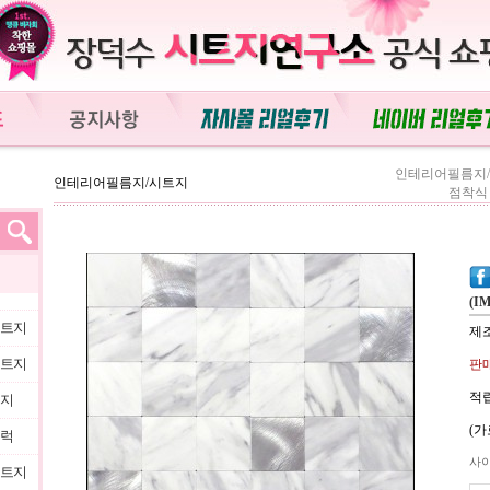
인테리어필름지
인테리어필름지/시트지
점착식 
(IM
시트지
제
시트지
판매
적립
트지
(가
블럭
사
시트지