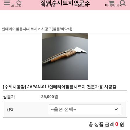
장덕수시트지연구소
로그인
회원가입
주문조회
마이페이지
인테리어필름지/시트지
>
시공구(필름/바닥재)
[수제시공칼] JAPAN-01 /인테리어필름시트지 전문가용 시공칼
상품가
25,000원
선택
0
총 상품 금액
원