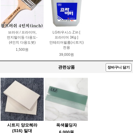
브러쉬 / 프라이머,
LG하우시스 Z:in [
먼지털이등 다용도-
프라이머 3Kg ]
(4인치 다용도붓)
인테리어필름(시트지)
전용
1,500원
39,000원
관련상품
장바구니 담기
시트지 양모헤라
옥색몰딩자
(S16) 밀대
6,000원