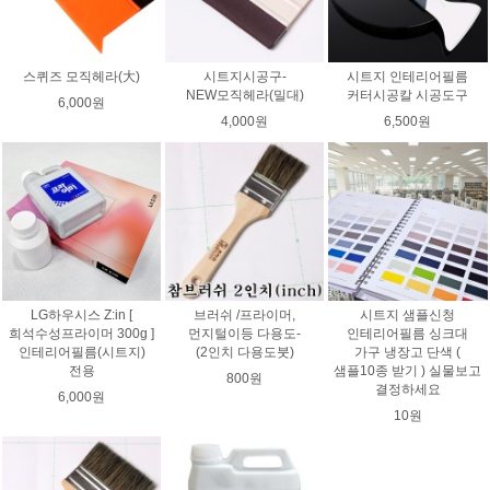
스퀴즈 모직헤라(大)
시트지시공구-
시트지 인테리어필름
NEW모직헤라(밀대)
커터시공칼 시공도구
6,000원
4,000원
6,500원
LG하우시스 Z:in [
브러쉬 /프라이머,
시트지 샘플신청
희석수성프라이머 300g ]
먼지털이등 다용도-
인테리어필름 싱크대
인테리어필름(시트지)
(2인치 다용도붓)
가구 냉장고 단색 (
전용
샘플10종 받기 ) 실물보고
800원
결정하세요
6,000원
10원