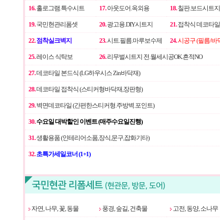
16.
홀로그램.특수시트
17.
아웃도어.옥외용
18.
칠판.보드시트지
19.
국민현관리폼셋
20.
광고용.DIY시트지
21.
접착식 데코타일
22.
점착실크벽지
23.
시트.필름.마루보수제
24.
시공구 (필름/바
25.
레이스 식탁보
26.
리무벌시트지 전.월세시공OK.흔적NO
27.
데코타일 본드식 (LG하우시스 Zin바닥재)
28.
데코타일 접착식 (스티커형바닥재,장판형)
29.
벽면데코타일 (간편한스티커형.주방벽.포인트)
30.
수요일 대박할인 이벤트 (매주수요일진행)
31.
생활용품 (인테리어소품,장식,문구,잡화기타)
32.
초특가세일코너 (1+1)
자연, 나무, 꽃, 동물
풍경, 숲길, 건축물
고전, 동양, 소나무