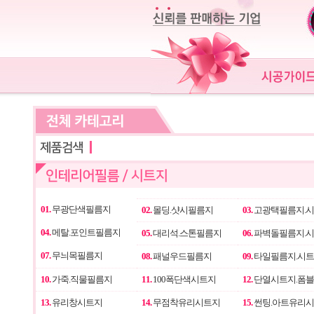
01.
무광단색필름지
02.
몰딩.샷시필름지
03.
고광택필름지.
04.
메탈.포인트필름지
05.
대리석.스톤필름지
06.
파벽돌필름지.
07.
무늬목필름지
08.
패널우드필름지
09.
타일필름지.시
10.
가죽.직물필름지
11.
100폭단색시트지
12.
단열시트지.폼
13.
유리창시트지
14.
무점착유리시트지
15.
썬팅.아트유리