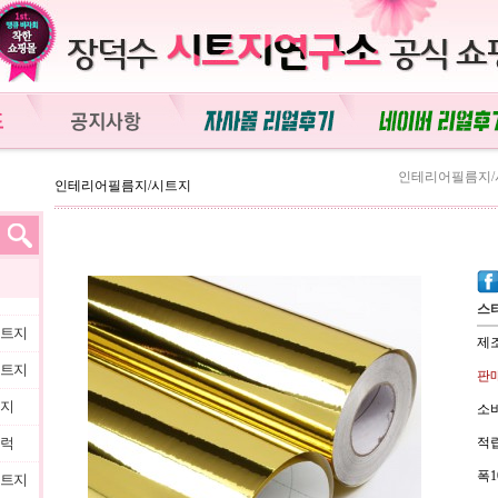
인테리어필름지/
인테리어필름지/시트지
스
시트지
제
시트지
판매
트지
소비
블럭
적립
폭1
시트지