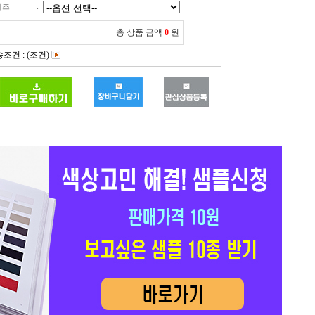
이즈
:
총 상품 금액
0
원
조건 : (조건)