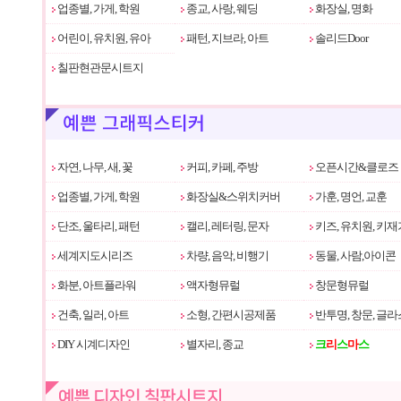
업종별, 가게, 학원
종교, 사랑, 웨딩
화장실, 명화
어린이, 유치원, 유아
패턴, 지브라, 아트
솔리드Door
칠판현관문시트지
자연, 나무, 새, 꽃
커피, 카페, 주방
오픈시간&클로즈
업종별, 가게, 학원
화장실&스위치커버
가훈, 명언, 교훈
단조, 울타리, 패턴
캘리, 레터링, 문자
키즈, 유치원, 키재
세계지도시리즈
차량, 음악, 비행기
동물, 사람,아이콘
화분, 아트플라워
액자형뮤럴
창문형뮤럴
건축, 일러, 아트
소형, 간편시공제품
반투명, 창문, 글라
DIY 시계디자인
별자리, 종교
크
리
스
마
스