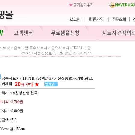
시트지
>
홀로그램.특수시트지
>
금속시트지 ( IT-P311 ) 금
광24K / 시선집중효과,라벨,광고,스티커제작
금속시트지 ( IT-P311 ) 금광24K / 시선집중효과,라벨,광고,
티커제작
조회사 : ㈜한양산업/한국
가격 :
3,700원
자가 :
8,000
원
금액 :
5%
00cm×길이50cm