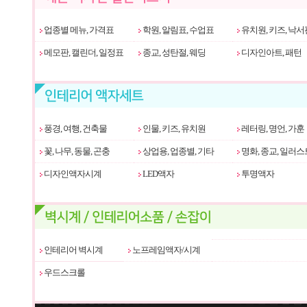
업종별 메뉴, 가격표
학원, 알림표, 수업표
유치원, 키즈, 낙서
메모판, 캘린더, 일정표
종교, 성탄절, 웨딩
디자인아트, 패턴
풍경, 여행, 건축물
인물, 키즈, 유치원
레터링, 명언, 가훈
꽃, 나무, 동물, 곤충
상업용, 업종별, 기타
명화, 종교, 일러스
디자인액자시계
LED액자
투명액자
인테리어 벽시계
노프레임액자/시계
우드스크롤