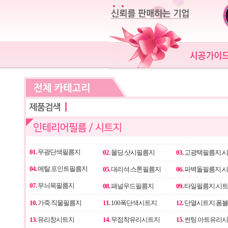
01.
무광단색필름지
02.
몰딩.샷시필름지
03.
고광택필름지.
04.
메탈.포인트필름지
05.
대리석.스톤필름지
06.
파벽돌필름지.
07.
무늬목필름지
08.
패널우드필름지
09.
타일필름지.시
10.
가죽.직물필름지
11.
100폭단색시트지
12.
단열시트지.폼
13.
유리창시트지
14.
무점착유리시트지
15.
썬팅.아트유리