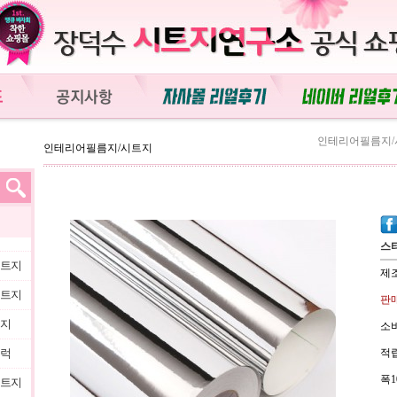
인테리어필름지/
인테리어필름지/시트지
스
시트지
제
시트지
판매
트지
소비
블럭
적립
폭1
시트지