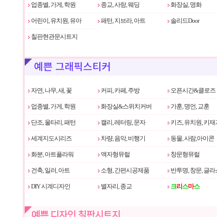
업종별, 가게, 학원
종교, 사랑, 웨딩
화장실, 명화
어린이, 유치원, 유아
패턴, 지브라, 아트
솔리드Door
칠판현관문시트지
자연, 나무, 새, 꽃
커피, 카페, 주방
오픈시간&클로즈
업종별, 가게, 학원
화장실&스위치커버
가훈, 명언, 교훈
단조, 울타리, 패턴
캘리, 레터링, 문자
키즈, 유치원, 키재
세계지도시리즈
차량, 음악, 비행기
동물, 사람,아이콘
화분, 아트플라워
액자형뮤럴
창문형뮤럴
건축, 일러, 아트
소형, 간편시공제품
반투명, 창문, 글라
DIY 시계디자인
별자리, 종교
크
리
스
마
스