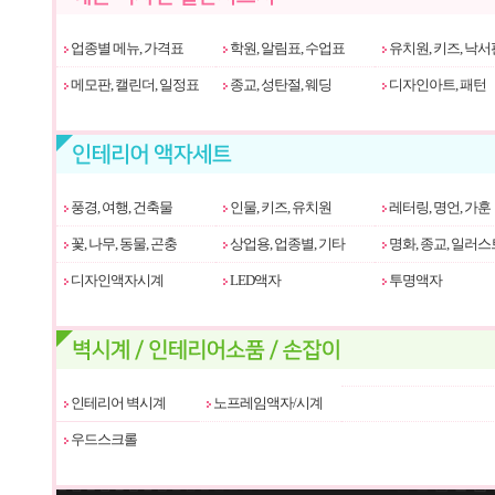
업종별 메뉴, 가격표
학원, 알림표, 수업표
유치원, 키즈, 낙서
메모판, 캘린더, 일정표
종교, 성탄절, 웨딩
디자인아트, 패턴
풍경, 여행, 건축물
인물, 키즈, 유치원
레터링, 명언, 가훈
꽃, 나무, 동물, 곤충
상업용, 업종별, 기타
명화, 종교, 일러스
디자인액자시계
LED액자
투명액자
인테리어 벽시계
노프레임액자/시계
우드스크롤