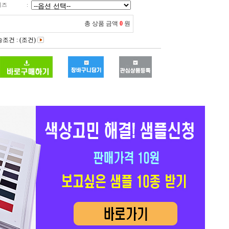
이즈
:
총 상품 금액
0
원
조건 : (조건)