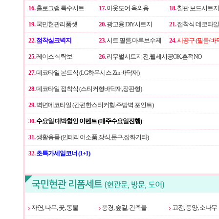
16.
홀로그램.특수시트
17.
아웃도어.옥외용
18.
칠판.보드시트지
19.
국민현관리폼셋
20.
광고용.DIY시트지
21.
접착식 데코타일
22.
점착실크벽지
23.
시트.필름.마루보수제
24.
시공구 (필름/바
25.
레이스 식탁보
26.
리무벌시트지 전.월세시공OK.흔적NO
27.
데코타일 본드식 (LG하우시스 Zin바닥재)
28.
데코타일 접착식 (스티커형바닥재,장판형)
29.
벽면데코타일 (간편한스티커형.주방벽.포인트)
30.
수요일 대박할인 이벤트 (매주수요일진행)
31.
생활용품 (인테리어소품,장식,문구,잡화기타)
32.
초특가세일코너 (1+1)
자연, 나무, 꽃, 동물
풍경, 숲길, 건축물
고전, 동양, 소나무