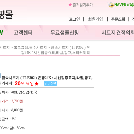
시트지
>
홀로그램.특수시트지
>
금속시트지 ( IT-P302 ) 은
광24K / 시선집중효과,라벨,광고,스티커제작
금속시트지 ( IT-P302 ) 은광24K / 시선집중효과,라벨,광고,
티커제작
조회사 : ㈜한양산업/한국
가격 :
3,700원
자가 :
8,000
원
금액 :
5%
00cm×길이50cm