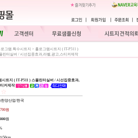
홀로그램.특수시트지
>
홀로그램시트지 ( IT-P511 )
플린터실버 / 시선집중효과,라벨,광고,스티커제작
트지 ( IT-P511 ) 스플린터실버 / 시선집중효과,
스티커제작
 ㈜한양산업/한국
,700원
,000
원
%
이50cm