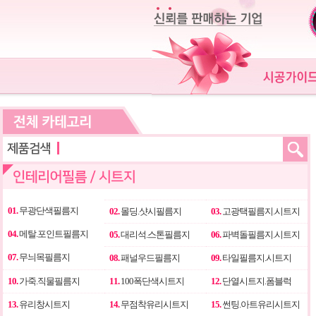
01.
무광단색필름지
02.
몰딩.샷시필름지
03.
고광택필름지.시트지
04.
메탈.포인트필름지
05.
대리석.스톤필름지
06.
파벽돌필름지.시트지
07.
무늬목필름지
08.
패널우드필름지
09.
타일필름지.시트지
10.
가죽.직물필름지
11.
100폭단색시트지
12.
단열시트지.폼블럭
13.
유리창시트지
14.
무점착유리시트지
15.
썬팅.아트유리시트지