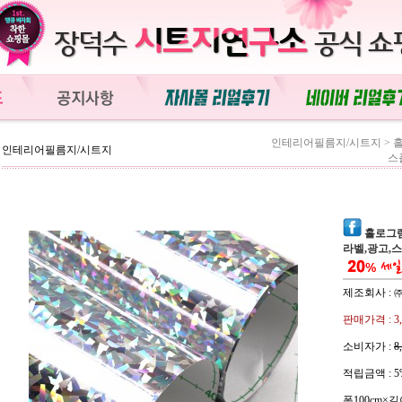
인테리어필름지/시트지
>
인테리어필름지/시트지
스
홀로그램시
라벨,광고,
제조회사 :
판매가격 :
3
소비자가 :
8
적립금액 :
5
폭100cm×길