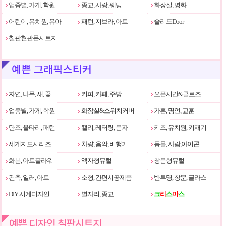
업종별, 가게, 학원
종교, 사랑, 웨딩
화장실, 명화
어린이, 유치원, 유아
패턴, 지브라, 아트
솔리드Door
칠판현관문시트지
자연, 나무, 새, 꽃
커피, 카페, 주방
오픈시간&클로즈
업종별, 가게, 학원
화장실&스위치커버
가훈, 명언, 교훈
단조, 울타리, 패턴
캘리, 레터링, 문자
키즈, 유치원, 키재기
세계지도시리즈
차량, 음악, 비행기
동물, 사람,아이콘
화분, 아트플라워
액자형뮤럴
창문형뮤럴
건축, 일러, 아트
소형, 간편시공제품
반투명, 창문, 글라스
DIY 시계디자인
별자리, 종교
크
리
스
마
스