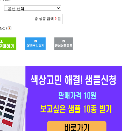
:
총 상품 금액
0
원
(조건)