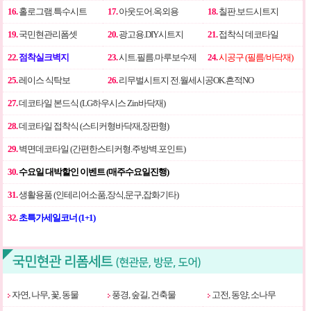
16.
홀로그램.특수시트
17.
아웃도어.옥외용
18.
칠판.보드시트지
19.
국민현관리폼셋
20.
광고용.DIY시트지
21.
접착식 데코타일
22.
점착실크벽지
23.
시트.필름.마루보수제
24.
시공구 (필름/바닥재)
25.
레이스 식탁보
26.
리무벌시트지 전.월세시공OK.흔적NO
27.
데코타일 본드식 (LG하우시스 Zin바닥재)
28.
데코타일 접착식 (스티커형바닥재,장판형)
29.
벽면데코타일 (간편한스티커형.주방벽.포인트)
30.
수요일 대박할인 이벤트 (매주수요일진행)
31.
생활용품 (인테리어소품,장식,문구,잡화기타)
32.
초특가세일코너 (1+1)
자연, 나무, 꽃, 동물
풍경, 숲길, 건축물
고전, 동양, 소나무