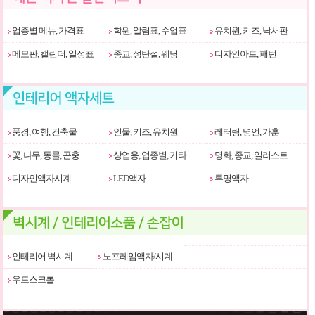
업종별 메뉴, 가격표
학원, 알림표, 수업표
유치원, 키즈, 낙서판
메모판, 캘린더, 일정표
종교, 성탄절, 웨딩
디자인아트, 패턴
풍경, 여행, 건축물
인물, 키즈, 유치원
레터링, 명언, 가훈
꽃, 나무, 동물, 곤충
상업용, 업종별, 기타
명화, 종교, 일러스트
디자인액자시계
LED액자
투명액자
인테리어 벽시계
노프레임액자/시계
우드스크롤