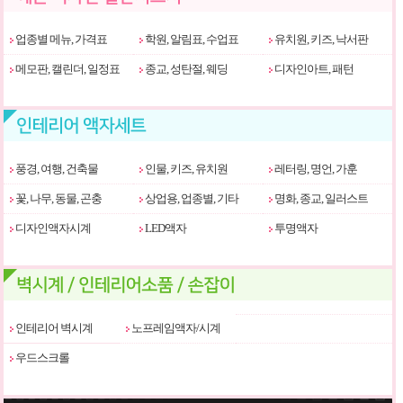
업종별 메뉴, 가격표
학원, 알림표, 수업표
유치원, 키즈, 낙서판
메모판, 캘린더, 일정표
종교, 성탄절, 웨딩
디자인아트, 패턴
풍경, 여행, 건축물
인물, 키즈, 유치원
레터링, 명언, 가훈
꽃, 나무, 동물, 곤충
상업용, 업종별, 기타
명화, 종교, 일러스트
디자인액자시계
LED액자
투명액자
인테리어 벽시계
노프레임액자/시계
우드스크롤