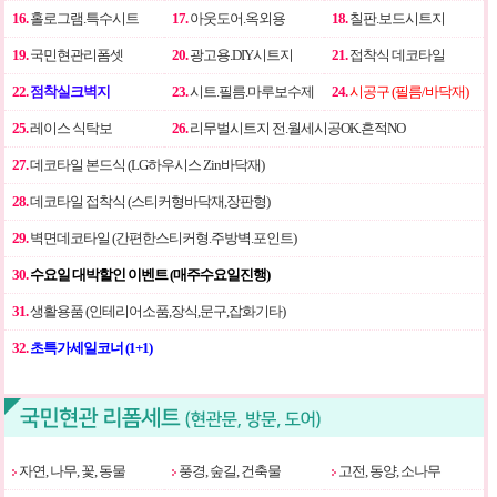
16.
홀로그램.특수시트
17.
아웃도어.옥외용
18.
칠판.보드시트지
19.
국민현관리폼셋
20.
광고용.DIY시트지
21.
접착식 데코타일
22.
점착실크벽지
23.
시트.필름.마루보수제
24.
시공구 (필름/바닥재)
25.
레이스 식탁보
26.
리무벌시트지 전.월세시공OK.흔적NO
27.
데코타일 본드식 (LG하우시스 Zin바닥재)
28.
데코타일 접착식 (스티커형바닥재,장판형)
29.
벽면데코타일 (간편한스티커형.주방벽.포인트)
30.
수요일 대박할인 이벤트 (매주수요일진행)
31.
생활용품 (인테리어소품,장식,문구,잡화기타)
32.
초특가세일코너 (1+1)
자연, 나무, 꽃, 동물
풍경, 숲길, 건축물
고전, 동양, 소나무