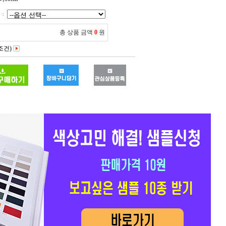
:
총 상품 금액
0
원
(조건)