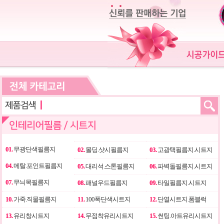
01.
무광단색필름지
02.
몰딩.샷시필름지
03.
고광택필름지.시트지
04.
메탈.포인트필름지
05.
대리석.스톤필름지
06.
파벽돌필름지.시트지
07.
무늬목필름지
08.
패널우드필름지
09.
타일필름지.시트지
10.
가죽.직물필름지
11.
100폭단색시트지
12.
단열시트지.폼블럭
13.
유리창시트지
14.
무점착유리시트지
15.
썬팅.아트유리시트지