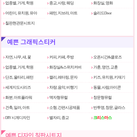
업종별, 가게, 학원
종교, 사랑, 웨딩
화장실, 명화
어린이, 유치원, 유아
패턴, 지브라, 아트
솔리드Door
칠판현관문시트지
자연, 나무, 새, 꽃
커피, 카페, 주방
오픈시간&클로즈
업종별, 가게, 학원
화장실&스위치커버
가훈, 명언, 교훈
단조, 울타리, 패턴
캘리, 레터링, 문자
키즈, 유치원, 키재기
세계지도시리즈
차량, 음악, 비행기
동물, 사람,아이콘
화분, 아트플라워
액자형뮤럴
창문형뮤럴
건축, 일러, 아트
소형, 간편시공제품
반투명, 창문, 글라스
DIY 시계디자인
별자리, 종교
크
리
스
마
스