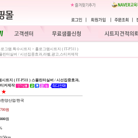
홀로그램.특수시트지
>
홀로그램시트지 ( IT-P511 )
플린터실버 / 시선집중효과,라벨,광고,스티커제작
트지 ( IT-P511 ) 스플린터실버 / 시선집중효과,
스티커제작
 ㈜한양산업/한국
,700원
,000
원
%
이50cm