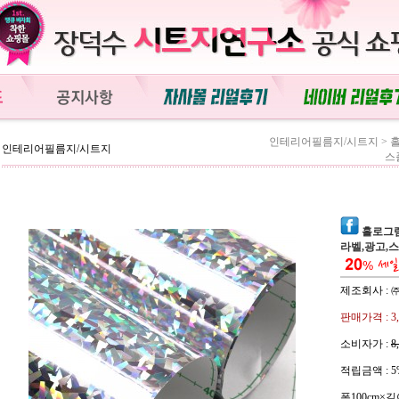
인테리어필름지/시트지
>
인테리어필름지/시트지
스
홀로그램시
라벨,광고,
제조회사 :
판매가격 :
3
소비자가 :
8
적립금액 :
5
폭100cm×길