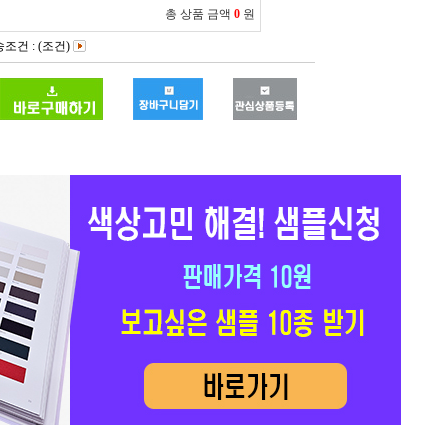
총 상품 금액
0
원
조건 : (조건)