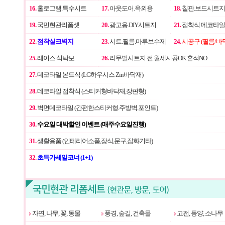
16.
홀로그램.특수시트
17.
아웃도어.옥외용
18.
칠판.보드시트지
19.
국민현관리폼셋
20.
광고용.DIY시트지
21.
접착식 데코타일
22.
점착실크벽지
23.
시트.필름.마루보수제
24.
시공구 (필름/바
25.
레이스 식탁보
26.
리무벌시트지 전.월세시공OK.흔적NO
27.
데코타일 본드식 (LG하우시스 Zin바닥재)
28.
데코타일 접착식 (스티커형바닥재,장판형)
29.
벽면데코타일 (간편한스티커형.주방벽.포인트)
30.
수요일 대박할인 이벤트 (매주수요일진행)
31.
생활용품 (인테리어소품,장식,문구,잡화기타)
32.
초특가세일코너 (1+1)
자연, 나무, 꽃, 동물
풍경, 숲길, 건축물
고전, 동양, 소나무