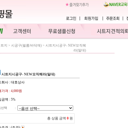
시트지
>
시공구(필름/바닥재)
>
시트지시공구- NEW모직헤
라(밀대)
시트지시공구- NEW모직헤라(밀대)
조회사 : 대호상사
가격 :
4,000원
금액 :
5%
품선택
:
총 상품 금액
0
원
조건 : (조건)