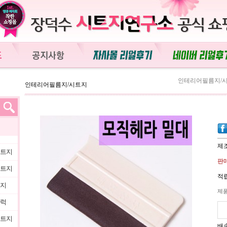
인테리어필름지/
인테리어필름지/시트지
제
시트지
판매
시트지
적립
트지
제
블럭
시트지
배송