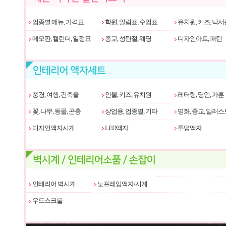
업종별 메뉴, 가격표
학원, 알림표, 수업표
유치원, 키즈, 낙서
메모판, 캘린더, 일정표
종교, 성탄절, 웨딩
디자인아트, 패턴
풍경, 여행, 건축물
인물, 키즈, 유치원
레터링, 명언, 가훈
꽃, 나무, 동물, 곤충
상업용, 업종별, 기타
명화, 종교, 일러스
디자인액자시계
LED액자
투명액자
인테리어 벽시계
노프레임액자/시계
우드스크롤