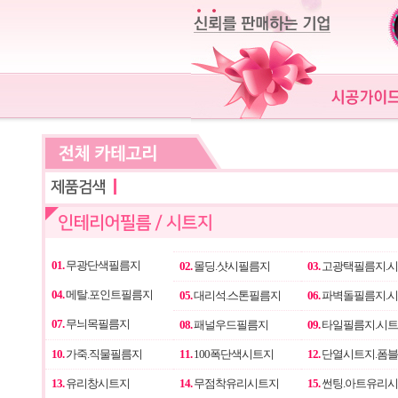
01.
무광단색필름지
02.
몰딩.샷시필름지
03.
고광택필름지.
04.
메탈.포인트필름지
05.
대리석.스톤필름지
06.
파벽돌필름지.
07.
무늬목필름지
08.
패널우드필름지
09.
타일필름지.시
10.
가죽.직물필름지
11.
100폭단색시트지
12.
단열시트지.폼
13.
유리창시트지
14.
무점착유리시트지
15.
썬팅.아트유리