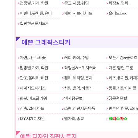
업종별, 가게, 학원
종교, 사랑, 웨딩
화장실, 명화
어린이, 유치원, 유아
패턴, 지브라, 아트
솔리드Door
칠판현관문시트지
자연, 나무, 새, 꽃
커피, 카페, 주방
오픈시간&클로즈
업종별, 가게, 학원
화장실&스위치커버
가훈, 명언, 교훈
단조, 울타리, 패턴
캘리, 레터링, 문자
키즈, 유치원, 키재
세계지도시리즈
차량, 음악, 비행기
동물, 사람,아이콘
화분, 아트플라워
액자형뮤럴
창문형뮤럴
건축, 일러, 아트
소형, 간편시공제품
반투명, 창문, 글라
DIY 시계디자인
별자리, 종교
크
리
스
마
스