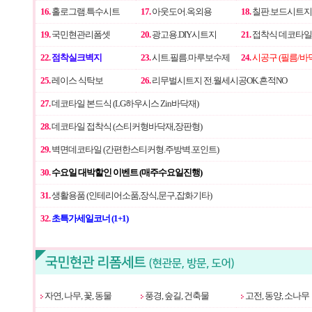
16.
홀로그램.특수시트
17.
아웃도어.옥외용
18.
칠판.보드시트지
19.
국민현관리폼셋
20.
광고용.DIY시트지
21.
접착식 데코타일
22.
점착실크벽지
23.
시트.필름.마루보수제
24.
시공구 (필름/바
25.
레이스 식탁보
26.
리무벌시트지 전.월세시공OK.흔적NO
27.
데코타일 본드식 (LG하우시스 Zin바닥재)
28.
데코타일 접착식 (스티커형바닥재,장판형)
29.
벽면데코타일 (간편한스티커형.주방벽.포인트)
30.
수요일 대박할인 이벤트 (매주수요일진행)
31.
생활용품 (인테리어소품,장식,문구,잡화기타)
32.
초특가세일코너 (1+1)
자연, 나무, 꽃, 동물
풍경, 숲길, 건축물
고전, 동양, 소나무