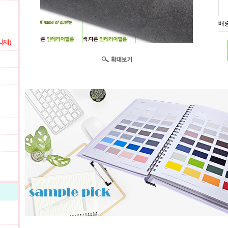
배송
닥재)