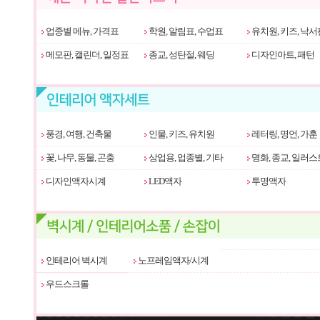
업종별 메뉴, 가격표
학원, 알림표, 수업표
유치원, 키즈, 낙서
메모판, 캘린더, 일정표
종교, 성탄절, 웨딩
디자인아트, 패턴
풍경, 여행, 건축물
인물, 키즈, 유치원
레터링, 명언, 가훈
꽃, 나무, 동물, 곤충
상업용, 업종별, 기타
명화, 종교, 일러스
디자인액자시계
LED액자
투명액자
인테리어 벽시계
노프레임액자/시계
우드스크롤