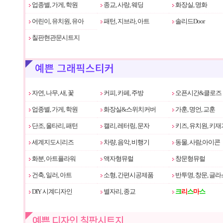
업종별, 가게, 학원
종교, 사랑, 웨딩
화장실, 명화
어린이, 유치원, 유아
패턴, 지브라, 아트
솔리드Door
칠판현관문시트지
자연, 나무, 새, 꽃
커피, 카페, 주방
오픈시간&클로즈
업종별, 가게, 학원
화장실&스위치커버
가훈, 명언, 교훈
단조, 울타리, 패턴
캘리, 레터링, 문자
키즈, 유치원, 키재
세계지도시리즈
차량, 음악, 비행기
동물, 사람,아이콘
화분, 아트플라워
액자형뮤럴
창문형뮤럴
건축, 일러, 아트
소형, 간편시공제품
반투명, 창문, 글라
DIY 시계디자인
별자리, 종교
크
리
스
마
스