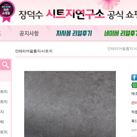
인테리어필름지/
인테리어필름지/시트지
시트지
제
시트지
판매
트지
적립
폭1
블럭
사
시트지