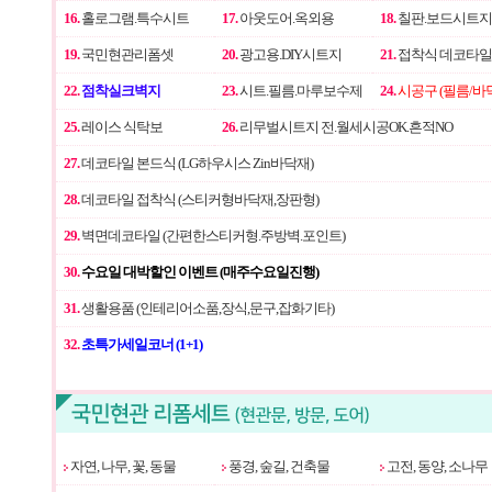
16.
홀로그램.특수시트
17.
아웃도어.옥외용
18.
칠판.보드시트지
19.
국민현관리폼셋
20.
광고용.DIY시트지
21.
접착식 데코타일
22.
점착실크벽지
23.
시트.필름.마루보수제
24.
시공구 (필름/바
25.
레이스 식탁보
26.
리무벌시트지 전.월세시공OK.흔적NO
27.
데코타일 본드식 (LG하우시스 Zin바닥재)
28.
데코타일 접착식 (스티커형바닥재,장판형)
29.
벽면데코타일 (간편한스티커형.주방벽.포인트)
30.
수요일 대박할인 이벤트 (매주수요일진행)
31.
생활용품 (인테리어소품,장식,문구,잡화기타)
32.
초특가세일코너 (1+1)
자연, 나무, 꽃, 동물
풍경, 숲길, 건축물
고전, 동양, 소나무