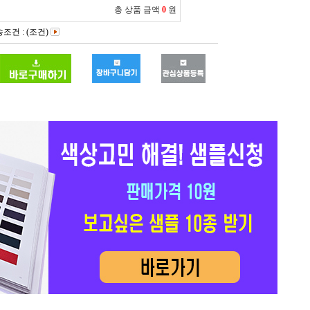
총 상품 금액
0
원
조건 : (조건)