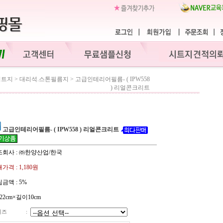
시트지
>
대리석.스톤필름지
>
고급인테리어필름- ( IPW558
) 리얼콘크리트
고급인테리어필름- ( IPW558 ) 리얼콘크리트
조회사 : ㈜한양산업/한국
가격 :
1,180원
금액 :
5%
22cm×길이10cm
이즈
: