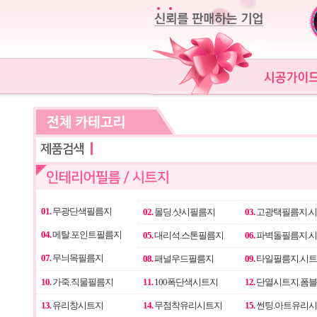
01.
무광단색필름지
02.
몰딩.샷시필름지
03.
고광택필름지.
04.
메탈.포인트필름지
05.
대리석.스톤필름지
06.
파벽돌필름지.
07.
무늬목필름지
08.
패널우드필름지
09.
타일필름지.시
10.
가죽.직물필름지
11.
100폭단색시트지
12.
단열시트지.폼
13.
유리창시트지
14.
무점착유리시트지
15.
썬팅.아트유리