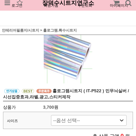
장덕수시트지연구소
로그인
회원가입
주문조회
마이페이지
인테리어필름지/시트지
>
홀로그램.특수시트지
홀로그램시트지 ( IT-P522 ) 민무늬실버 /
시선집중효과,라벨,광고,스티커제작
상품가
3,700원
사이즈
0