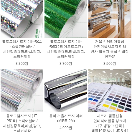
홀로그램시트지 ( IT-P511
홀로그램시트지 ( IT-
거울 인테리어필름
) 스플린터실버 /
P503 ) 레이도트그린 /
안전거울시트지 미러
시선집중효과,라벨,광고,
시선집중효과,라벨,광고,
반사 필름지 욕실 신발장
스티커제작
스티커제작
현관문
3,700원
3,700원
3,500원
홀로그램시트지 ( IT-
유리 거울시트지 미러
시트지 샘플신청
P516 ) 스퀘어실버 /
(MIRR-2M)
인테리어필름 싱크대
시선집중효과,라벨,광고,
가구 냉장고 단색 (
4,900원
스티커제작
샘플10종 받기_JDS-4 )