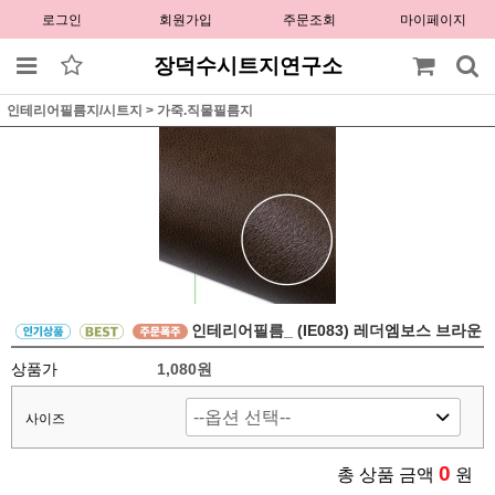
로그인
회원가입
주문조회
마이페이지
장덕수시트지연구소
인테리어필름지/시트지
>
가죽.직물필름지
인테리어필름_ (IE083) 레더엠보스 브라운
상품가
1,080원
사이즈
0
총 상품 금액
원