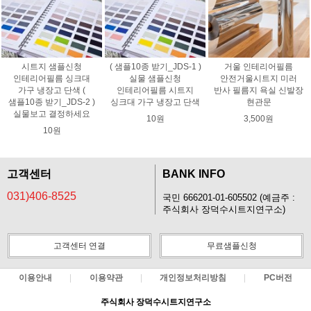
시트지 샘플신청
( 샘플10종 받기_JDS-1 )
거울 인테리어필름
인테리어필름 싱크대
실물 샘플신청
안전거울시트지 미러
가구 냉장고 단색 (
인테리어필름 시트지
반사 필름지 욕실 신발장
샘플10종 받기_JDS-2 )
싱크대 가구 냉장고 단색
현관문
실물보고 결정하세요
10원
3,500원
10원
고객센터
BANK INFO
031)406-8525
국민 666201-01-605502 (예금주 :
주식회사 장덕수시트지연구소)
고객센터 연결
무료샘플신청
이용안내
이용약관
개인정보처리방침
PC버전
주식회사 장덕수시트지연구소