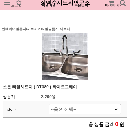
장덕수시트지연구소
로그인
회원가입
주문조회
마이페이지
인테리어필름지/시트지
>
타일필름지.시트지
스톤 타일시트지 ( DT380 ) 라이트그레이
상품가
3,200원
사이즈
0
총 상품 금액
원