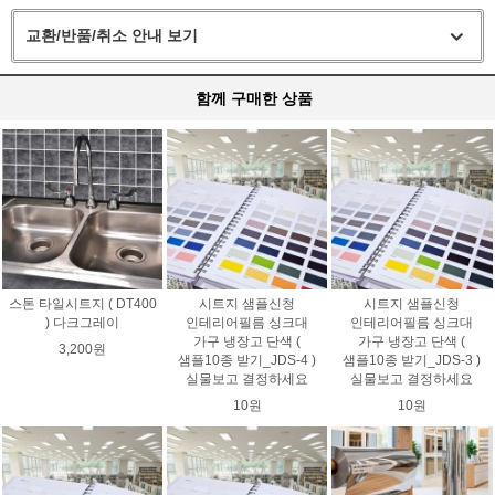
교환/반품/취소 안내 보기
함께 구매한 상품
스톤 타일시트지 ( DT400
시트지 샘플신청
시트지 샘플신청
) 다크그레이
인테리어필름 싱크대
인테리어필름 싱크대
가구 냉장고 단색 (
가구 냉장고 단색 (
3,200원
샘플10종 받기_JDS-4 )
샘플10종 받기_JDS-3 )
실물보고 결정하세요
실물보고 결정하세요
10원
10원