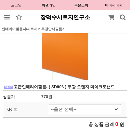
로그인
회원가입
주문조회
마이페이지
장덕수시트지연구소
인테리어필름지/시트지
>
무광단색필름지
고급인테리어필름- ( SD906 ) 무광 오렌지 마이크로샌드
상품가
770원
사이즈
0
총 상품 금액
원