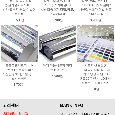
거울 인테리어필름
홀로그램시트지 ( IT-
홀로그램시트지 ( IT-
안전거울시트지 미러
P516 ) 스퀘어실버 /
P501 ) 레이도트실버 /
반사 필름지 욕실 신발장
시선집중효과,라벨,광고,
시선집중효과,라벨,광고,
현관문
스티커제작
스티커제작
3,500원
3,700원
3,700원
홀로그램시트지 ( IT-
유리 거울시트지 미러
시트지 샘플신청
P506 ) 도트홀실버 /
(MIRR-2M)
인테리어필름 싱크대
시선집중효과,라벨,광고,
가구 냉장고 단색 (
4,900원
스티커제작
샘플10종 받기_JDS-4 )
실물보고 결정하세요
3,700원
10원
고객센터
BANK INFO
031)406-8525
국민 666201-01-605502 (예금주 :