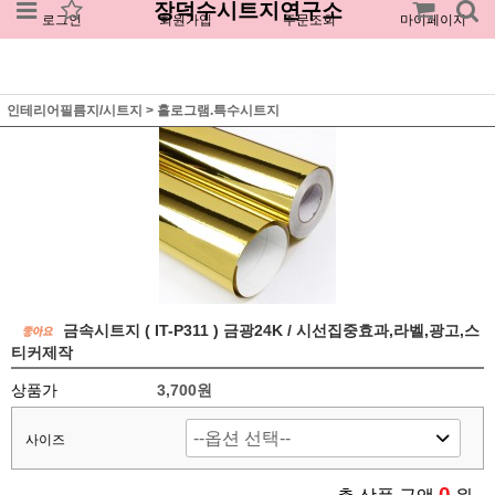
장덕수시트지연구소
로그인
회원가입
주문조회
마이페이지
인테리어필름지/시트지
>
홀로그램.특수시트지
금속시트지 ( IT-P311 ) 금광24K / 시선집중효과,라벨,광고,스
티커제작
상품가
3,700원
사이즈
0