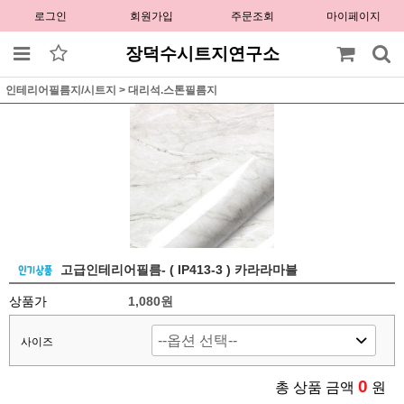
로그인
회원가입
주문조회
마이페이지
장덕수시트지연구소
인테리어필름지/시트지
>
대리석.스톤필름지
고급인테리어필름- ( IP413-3 ) 카라라마블
상품가
1,080원
사이즈
0
총 상품 금액
원