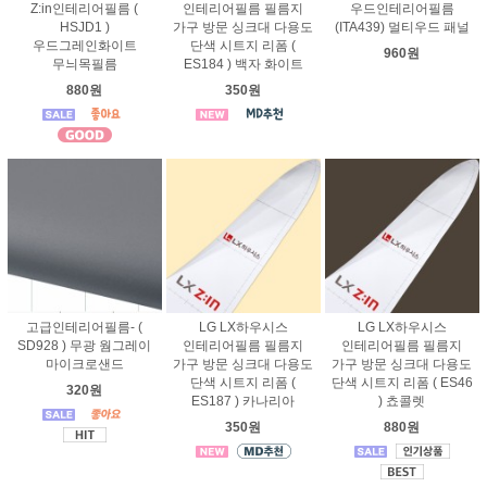
Z:in인테리어필름 (
인테리어필름 필름지
우드인테리어필름
HSJD1 )
가구 방문 싱크대 다용도
(ITA439) 멀티우드 패널
우드그레인화이트
단색 시트지 리폼 (
960원
무늬목필름
ES184 ) 백자 화이트
880원
350원
고급인테리어필름- (
LG LX하우시스
LG LX하우시스
SD928 ) 무광 웜그레이
인테리어필름 필름지
인테리어필름 필름지
마이크로샌드
가구 방문 싱크대 다용도
가구 방문 싱크대 다용도
단색 시트지 리폼 (
단색 시트지 리폼 ( ES46
320원
ES187 ) 카나리아
) 쵸콜렛
350원
880원