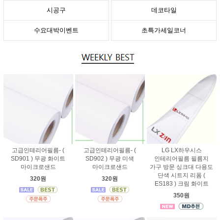
시공구
데코타일
수요대박이벤트
초특가세일코너
고급인테리어필름- (
고급인테리어필름- (
LG LX하우시스
SD901 ) 무광 화이트
SD902 ) 무광 미색
인테리어필름 필름지
마이크로샌드
마이크로샌드
가구 방문 싱크대 다용도
단색 시트지 리폼 (
320원
320원
ES183 ) 크림 화이트
350원