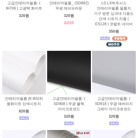
고급인테리어필름- (
인테리어필름_ (SD882)
LG LX하우시스
IH706 ) 고광택 화이트
무광 애쉬브라운
인테리어필름 필름지
가구 방문 싱크대 다용도
320원
320원
단색 시트지 리폼 (
ES128 ) 코발트 네이비
350원
인테리어필름 (K-8024)
고급인테리어필름- (
고급인테리어필름- (
웜화이트 단색시트지
SD908 ) 무광 블랙
SD918 ) 무광 애버리지
마이크로샌드
그레이 마이크로샌드
820원
320원
320원