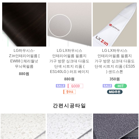
LG하우시스-
LG LX하우시스
LG LX하우시스
Z:in인테리어필름 [
인테리어필름 필름지
인테리어필름 필름지
EW88 ] 체리월넛
가구 방문 싱크대 다용도
가구 방문 싱크대 다용도
무늬목필름
단색 시트지 리폼 (
단색 시트지 리폼 ( ES35
ES140LG ) 러프 베이지
) 샌드스톤
880원
880원
350원
간편시공타일