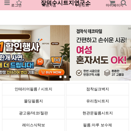
장덕수시트지연구소
로그인
회원가입
주문조회
마이페이지
인테리어필름 / 시트지
점착실크벽지
몰딩필름지
유리창시트지
광고용/데코/칠판
현관문필름시트지
레이스식탁보
필름.마루 보수제