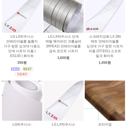
LG LX하우시스
LG LX하우시스 단색
스크래치강화 LX ZIN
인테리어필름 필름지
메탈 헤어라인 크롬실버
매트 인테리어필름
가구 방문 싱크대 다용도
(RPE42) 인테리어필름
싱크대 가구 방문 시트지
단색 시트지 리폼 (
금속 포인트 시트지
리폼 (ST-E01) 소프트
ES130 ) 화이트
밀크 화이트
1,600원
350원
1,450원
LG하우시스-
LG LX하우시스
프리미엄