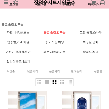
장덕수시트지연구소
로그인
회원가입
주문조회
마이페이지
풍경,숲길,건축물
자연,나무,꽃,동물
풍경,숲길,건축물
고전,동양,소나무
업종별,가게,학원
종교,사랑,웨딩
화장실,명화
어린이,유치원,유아
패턴,지브라,아트
솔리드Door
칠판현관문시트지
최신순
낮은가격
높은가격
판매순위
상품명