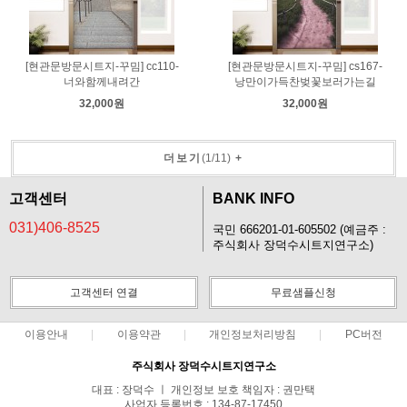
[현관문방문시트지-꾸밈] cc110-
[현관문방문시트지-꾸밈] cs167-
너와함께내려간
낭만이가득찬벚꽃보러가는길
32,000원
32,000원
더보기
(
1
/
11
)
+
고객센터
BANK INFO
031)406-8525
국민 666201-01-605502 (예금주 :
주식회사 장덕수시트지연구소)
고객센터 연결
무료샘플신청
이용안내
이용약관
개인정보처리방침
PC버전
주식회사 장덕수시트지연구소
대표 : 장덕수 ㅣ 개인정보 보호 책임자 : 권만택
사업자 등록번호 : 134-87-17450