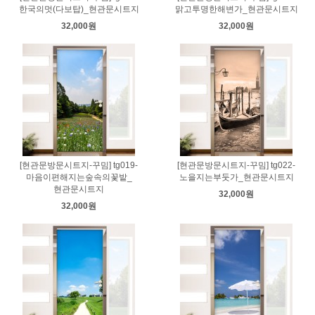
한국의멋(다보탑)_현관문시트지
맑고투명한해변가_현관문시트지
32,000원
32,000원
[현관문방문시트지-꾸밈] tg019-
[현관문방문시트지-꾸밈] tg022-
마음이편해지는숲속의꽃밭_
노을지는부둣가_현관문시트지
현관문시트지
32,000원
32,000원