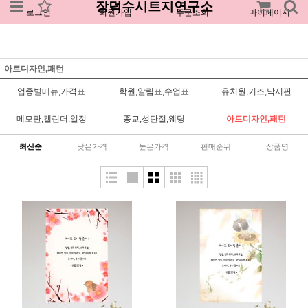
장덕수시트지연구소
로그인
회원가입
주문조회
마이페이지
아트디자인,패턴
업종별메뉴,가격표
학원,알림표,수업표
유치원,키즈,낙서판
메모판,캘린더,일정
종교,성탄절,웨딩
아트디자인,패턴
최신순
낮은가격
높은가격
판매순위
상품명