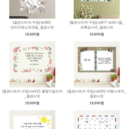
[칠판스티커-꾸밈] iw365-
[칠판스티커-꾸밈] cy977-보태니컬_
빈티지채소와과일_칠판시트
초록잎사귀_칠판시트
19,600원
19,600원
[칠판시트지-꾸밈] cw321-꽃향기맡으며
[칠판시트지-꾸밈] cw282-여행스케치_
_칠판시트
칠판시트
19,600원
19,600원