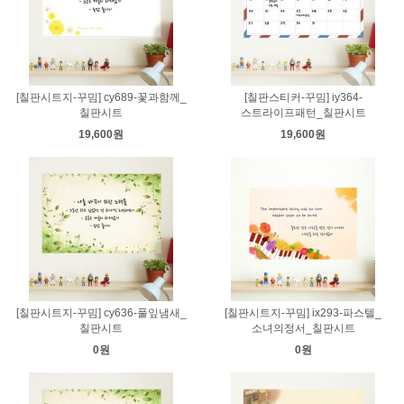
[칠판시트지-꾸밈] cy689-꽃과함께_
[칠판스티커-꾸밈] iy364-
칠판시트
스트라이프패턴_칠판시트
19,600원
19,600원
[칠판시트지-꾸밈] cy636-풀잎냄새_
[칠판시트지-꾸밈] ix293-파스텔_
칠판시트
소녀의정서_칠판시트
0원
0원