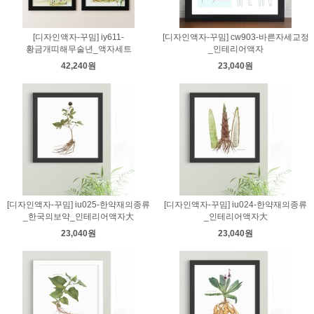
[디자인액자-꾸밈] iy611-
[디자인액자-꾸밈] cw903-바른자세교정
황금개띠해무술년_액자세트
_인테리어액자
42,240원
23,040원
[디자인액자-꾸밈] iu025-한약재의종류
[디자인액자-꾸밈] iu024-한약재의종류
_한국의보약_인테리어액자大
_인테리어액자大
23,040원
23,040원