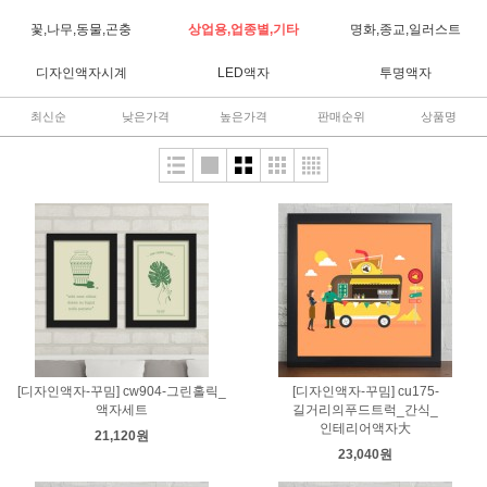
꽃,나무,동물,곤충
상업용,업종별,기타
명화,종교,일러스트
디자인액자시계
LED액자
투명액자
최신순
낮은가격
높은가격
판매순위
상품명
[디자인액자-꾸밈] cw904-그린홀릭_
[디자인액자-꾸밈] cu175-
액자세트
길거리의푸드트럭_간식_
인테리어액자大
21,120원
23,040원