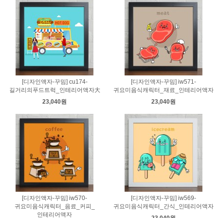
[디자인액자-꾸밈] cu174-
[디자인액자-꾸밈] iw571-
길거리의푸드트럭_인테리어액자大
귀요미음식캐릭터_재료_인테리어액자
23,040원
23,040원
[디자인액자-꾸밈] iw570-
[디자인액자-꾸밈] iw569-
귀요미음식캐릭터_음료_커피_
귀요미음식캐릭터_간식_인테리어액자
인테리어액자