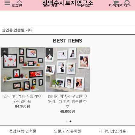
장덕수시트지연구소
로그인
회원가입
주문조회
마이페이지
상업용,업종별,기타
BEST ITEMS
1
2
3
[인테리어액자-꾸밈]cp04
[인테리어액자-꾸밈]cp00
[인테리어액자-꾸밈]iz04
4-각국의민족의상
6-개성시대
6-드림오브뮤직
86,400원
69,120원
34,560원
풍경,여행,건축물
인물,키즈,유치원
레터링,명언,가훈