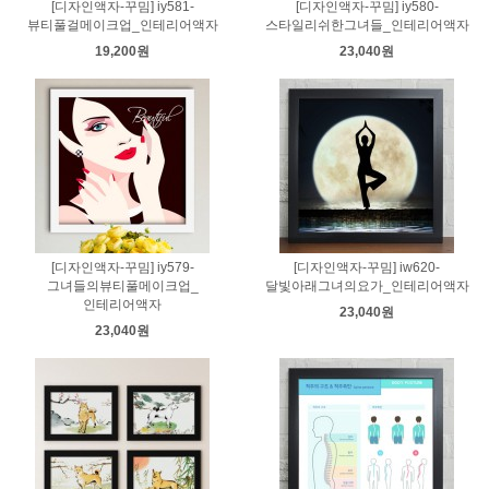
[디자인액자-꾸밈] iy581-
[디자인액자-꾸밈] iy580-
뷰티풀걸메이크업_인테리어액자
스타일리쉬한그녀들_인테리어액자
19,200원
23,040원
[디자인액자-꾸밈] iy579-
[디자인액자-꾸밈] iw620-
그녀들의뷰티풀메이크업_
달빛아래그녀의요가_인테리어액자
인테리어액자
23,040원
23,040원