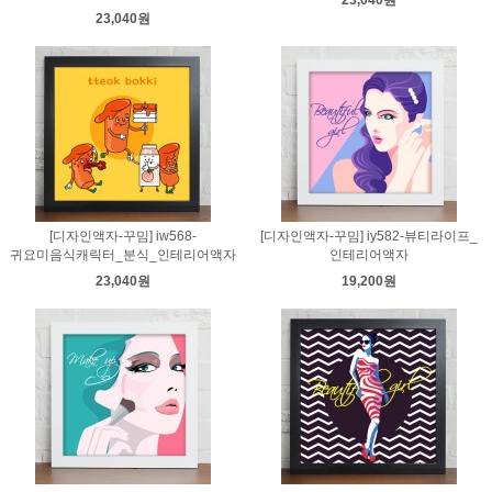
23,040원
23,040원
[디자인액자-꾸밈] iw568-
[디자인액자-꾸밈] iy582-뷰티라이프_
귀요미음식캐릭터_분식_인테리어액자
인테리어액자
23,040원
19,200원