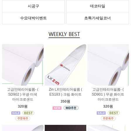
시공구
데코타일
수요대박이벤트
초특가세일코너
고급인테리어필름- (
Zin LX인테리어필름 (
고급인테리어필름- (
SD902 ) 무광 미색
ES183 ) 크림 화이트
SD901 ) 무광 화이트
마이크로샌드
마이크로샌드
350원
320원
320원