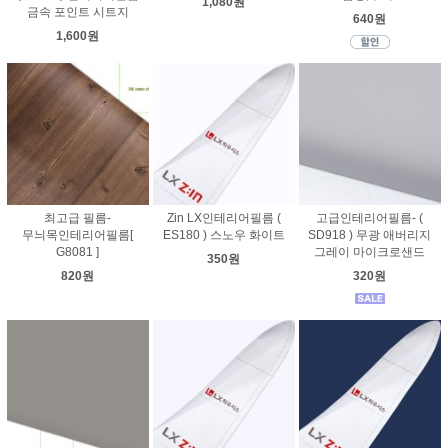
1,080원
금속 포인트 시트지
640원
1,600원
최고급 필름-
Zin LX인테리어필름 (
고급인테리어필름- (
무늬목인테리어필름[
ES180 ) 스노우 화이트
SD918 ) 무광 애버리지
G8081 ]
그레이 마이크로샌드
350원
820원
320원