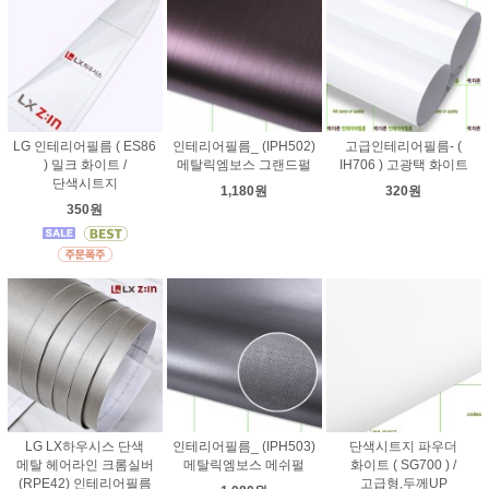
LG 인테리어필름 ( ES86
인테리어필름_ (IPH502)
고급인테리어필름- (
) 밀크 화이트 /
메탈릭엠보스 그랜드펄
IH706 ) 고광택 화이트
단색시트지
1,180원
320원
350원
LG LX하우시스 단색
인테리어필름_ (IPH503)
단색시트지 파우더
메탈 헤어라인 크롬실버
메탈릭엠보스 메쉬펄
화이트 ( SG700 ) /
(RPE42) 인테리어필름
고급형,두께UP