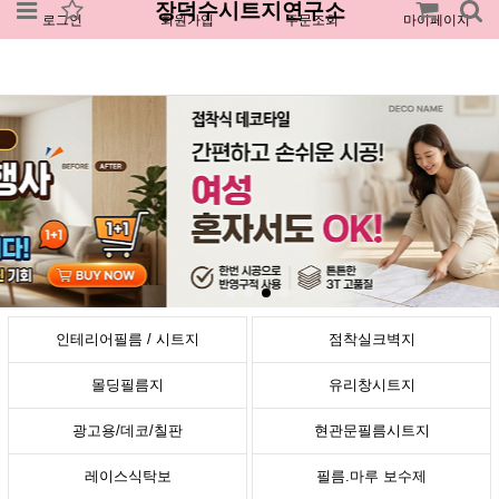
장덕수시트지연구소
로그인
회원가입
주문조회
마이페이지
인테리어필름 / 시트지
점착실크벽지
몰딩필름지
유리창시트지
광고용/데코/칠판
현관문필름시트지
레이스식탁보
필름.마루 보수제