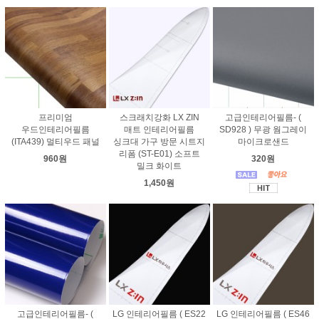
프리미엄
스크래치강화 LX ZIN
고급인테리어필름- (
우드인테리어필름
매트 인테리어필름
SD928 ) 무광 웜그레이
(ITA439) 멀티우드 패널
싱크대 가구 방문 시트지
마이크로샌드
리폼 (ST-E01) 소프트
960원
320원
밀크 화이트
1,450원
고급인테리어필름- (
LG 인테리어필름 ( ES22
LG 인테리어필름 ( ES46