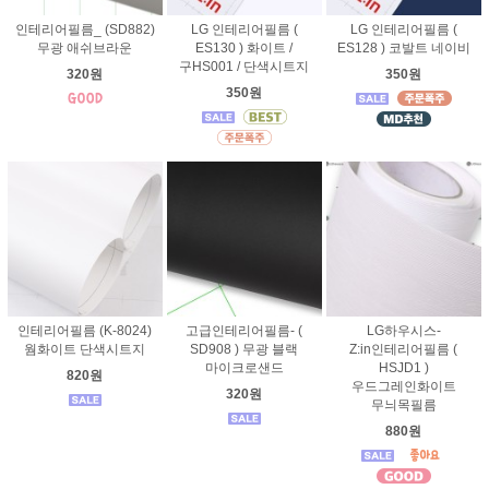
인테리어필름_ (SD882)
LG 인테리어필름 (
LG 인테리어필름 (
무광 애쉬브라운
ES130 ) 화이트 /
ES128 ) 코발트 네이비
구HS001 / 단색시트지
320원
350원
350원
인테리어필름 (K-8024)
고급인테리어필름- (
LG하우시스-
웜화이트 단색시트지
SD908 ) 무광 블랙
Z:in인테리어필름 (
마이크로샌드
HSJD1 )
820원
우드그레인화이트
320원
무늬목필름
880원