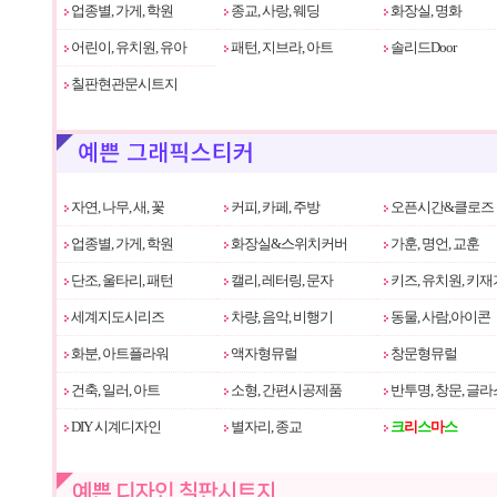
업종별, 가게, 학원
종교, 사랑, 웨딩
화장실, 명화
어린이, 유치원, 유아
패턴, 지브라, 아트
솔리드Door
칠판현관문시트지
자연, 나무, 새, 꽃
커피, 카페, 주방
오픈시간&클로즈
업종별, 가게, 학원
화장실&스위치커버
가훈, 명언, 교훈
단조, 울타리, 패턴
캘리, 레터링, 문자
키즈, 유치원, 키재
세계지도시리즈
차량, 음악, 비행기
동물, 사람,아이콘
화분, 아트플라워
액자형뮤럴
창문형뮤럴
건축, 일러, 아트
소형, 간편시공제품
반투명, 창문, 글라
DIY 시계디자인
별자리, 종교
크
리
스
마
스