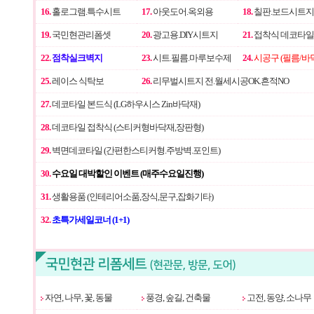
16.
홀로그램.특수시트
17.
아웃도어.옥외용
18.
칠판.보드시트지
19.
국민현관리폼셋
20.
광고용.DIY시트지
21.
접착식 데코타일
22.
점착실크벽지
23.
시트.필름.마루보수제
24.
시공구 (필름/바
25.
레이스 식탁보
26.
리무벌시트지 전.월세시공OK.흔적NO
27.
데코타일 본드식 (LG하우시스 Zin바닥재)
28.
데코타일 접착식 (스티커형바닥재,장판형)
29.
벽면데코타일 (간편한스티커형.주방벽.포인트)
30.
수요일 대박할인 이벤트 (매주수요일진행)
31.
생활용품 (인테리어소품,장식,문구,잡화기타)
32.
초특가세일코너 (1+1)
자연, 나무, 꽃, 동물
풍경, 숲길, 건축물
고전, 동양, 소나무