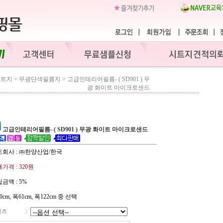
시트지
>
무광단색필름지
>
고급인테리어필름- ( SD901 ) 무
광 화이트 마이크로샌드
고급인테리어필름- ( SD901 ) 무광 화이트 마이크로샌드
조회사 : ㈜한양산업/한국
가격 :
320원
금액 :
5%
0cm, 폭61cm, 폭122cm 중 선택
이즈
: