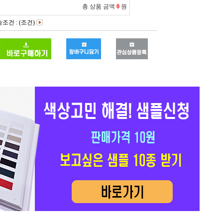
총 상품 금액
0
원
조건 : (조건)