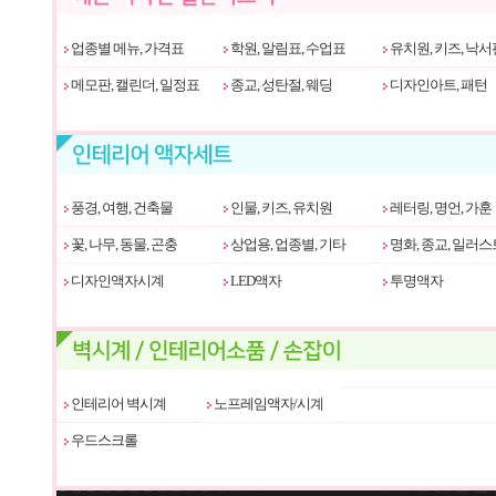
업종별 메뉴, 가격표
학원, 알림표, 수업표
유치원, 키즈, 낙서
메모판, 캘린더, 일정표
종교, 성탄절, 웨딩
디자인아트, 패턴
풍경, 여행, 건축물
인물, 키즈, 유치원
레터링, 명언, 가훈
꽃, 나무, 동물, 곤충
상업용, 업종별, 기타
명화, 종교, 일러스
디자인액자시계
LED액자
투명액자
인테리어 벽시계
노프레임액자/시계
우드스크롤