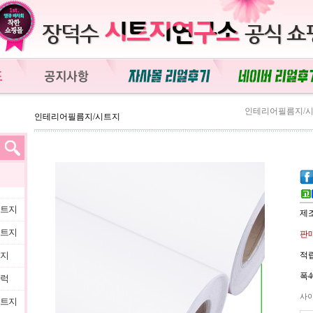
인테리어필름지/
인테리어필름지/시트지
시트지
제
시트지
판매
트지
적립
폭4
블럭
사
시트지