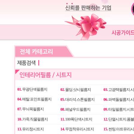
01.
무광단색필름지
02.
몰딩.샷시필름지
03.
고광택필름지.
04.
메탈.포인트필름지
05.
대리석.스톤필름지
06.
파벽돌필름지.
07.
무늬목필름지
08.
패널우드필름지
09.
타일필름지.시
10.
가죽.직물필름지
11.
100폭단색시트지
12.
단열시트지.폼
13.
유리창시트지
14.
무점착유리시트지
15.
썬팅.아트유리