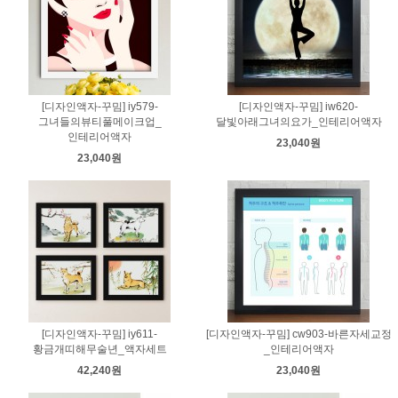
[디자인액자-꾸밈] iy579-
[디자인액자-꾸밈] iw620-
그녀들의뷰티풀메이크업_
달빛아래그녀의요가_인테리어액자
인테리어액자
23,040원
23,040원
[디자인액자-꾸밈] iy611-
[디자인액자-꾸밈] cw903-바른자세교정
황금개띠해무술년_액자세트
_인테리어액자
42,240원
23,040원