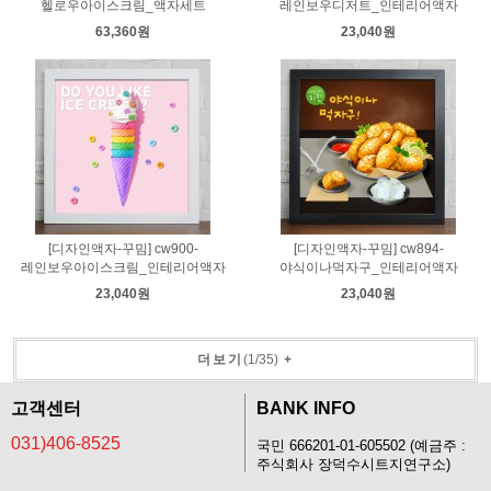
헬로우아이스크림_액자세트
레인보우디저트_인테리어액자
63,360원
23,040원
[디자인액자-꾸밈] cw900-
[디자인액자-꾸밈] cw894-
레인보우아이스크림_인테리어액자
야식이나먹자구_인테리어액자
23,040원
23,040원
더보기
(
1
/
35
)
+
고객센터
BANK INFO
031)406-8525
국민 666201-01-605502 (예금주 :
주식회사 장덕수시트지연구소)