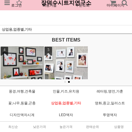
장덕수시트지연구소
로그인
회원가입
주문조회
마이페이지
상업용,업종별,기타
BEST ITEMS
1
2
3
풍경,여행,건축물
인물,키즈,유치원
레터링,명언,가훈
[인테리어액자-꾸밈]cp04
[인테리어액자-꾸밈]cp00
[인테리어액자-꾸밈]iz04
4-각국의민족의상
6-개성시대
6-드림오브뮤직
꽃,나무,동물,곤충
상업용,업종별,기타
명화,종교,일러스트
86,400원
69,120원
34,560원
디자인액자시계
LED액자
투명액자
최신순
낮은가격
높은가격
판매순위
상품명