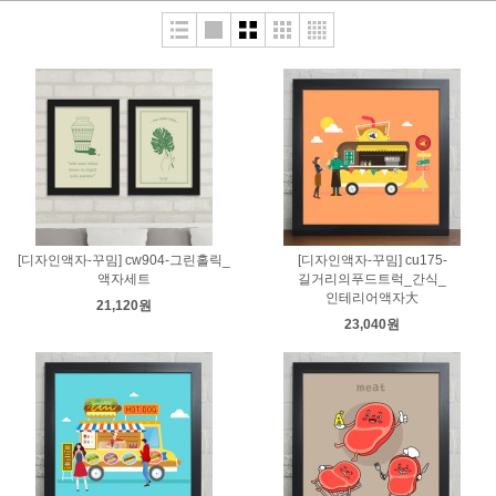
[디자인액자-꾸밈] cw904-그린홀릭_
[디자인액자-꾸밈] cu175-
액자세트
길거리의푸드트럭_간식_
인테리어액자大
21,120원
23,040원