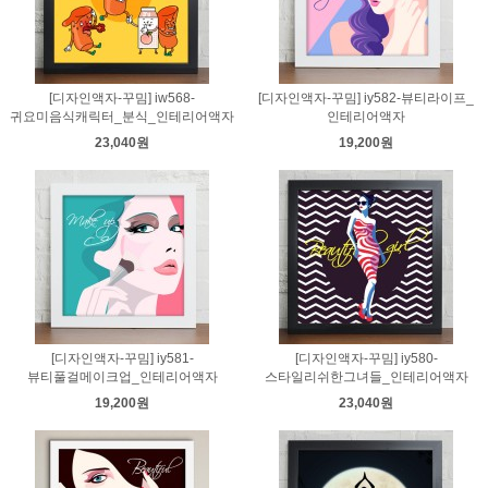
[디자인액자-꾸밈] iw568-
[디자인액자-꾸밈] iy582-뷰티라이프_
귀요미음식캐릭터_분식_인테리어액자
인테리어액자
23,040원
19,200원
[디자인액자-꾸밈] iy581-
[디자인액자-꾸밈] iy580-
뷰티풀걸메이크업_인테리어액자
스타일리쉬한그녀들_인테리어액자
19,200원
23,040원