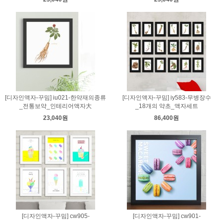
[디자인액자-꾸밈] iu021-한약재의종류
[디자인액자-꾸밈] iy583-무병장수
_전통보약_인테리어액자大
_18개의 약초_액자세트
23,040원
86,400원
[디자인액자-꾸밈] cw905-
[디자인액자-꾸밈] cw901-