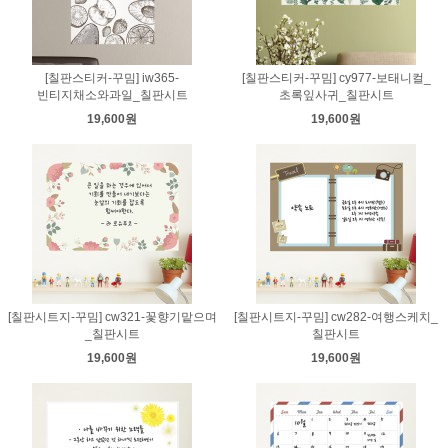
[칠판스티커-꾸밈] iw365-
[칠판스티커-꾸밈] cy977-보태니컬_
빈티지채소와과일_칠판시트
초록잎사귀_칠판시트
19,600원
19,600원
[칠판시트지-꾸밈] cw321-꽃향기맡으며
[칠판시트지-꾸밈] cw282-여행스케치_
_칠판시트
칠판시트
19,600원
19,600원