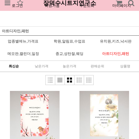
장덕수시트지연구소
로그인
회원가입
주문조회
마이페이지
아트디자인,패턴
업종별메뉴,가격표
학원,알림표,수업표
유치원,키즈,낙서판
메모판,캘린더,일정
종교,성탄절,웨딩
아트디자인,패턴
최신순
낮은가격
높은가격
판매순위
상품명