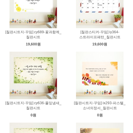
[칠판시트지-꾸밈] cy689-꽃과함께_
[칠판스티커-꾸밈] iy364-
칠판시트
스트라이프패턴_칠판시트
19,600원
19,600원
[칠판시트지-꾸밈] cy636-풀잎냄새_
[칠판시트지-꾸밈] ix293-파스텔_
칠판시트
소녀의정서_칠판시트
0원
0원