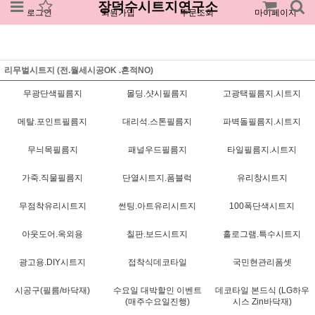
장덕수시트지연구소
로그인
회원가입
주문조회
마이페이지
리무벌시트지 (전.월세시공OK .흔적NO)
무광단색필름지
몰딩.샷시필름지
고광택필름지.시트지
메탈.포인트필름지
대리석.스톤필름지
파벽돌필름지.시트지
무늬목필름지
패널우드필름지
타일필름지.시트지
가죽.직물필름지
단열시트지.폼블럭
유리창시트지
무점착유리시트지
썬팅.아트유리시트지
100폭단색시트지
아웃도어.옥외용
칠판.보드시트지
홀로그램.특수시트지
광고용.DIY시트지
접착식데코타일
국민현관리폼셋
시공구(필름/바닥재)
수요일 대박할인 이벤트
데코타일 본드식 (LG하우
(매주수요일진행)
시스 Zin바닥재)