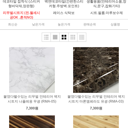
데코타일 접착식 (스티커
벽면데코타일(간편한스티
생활용품(인테리어소품,장
형바닥재,장판형)
커형.주방벽.포인트)
식,문구,잡화기타)
리무벌시트지 (전.월세시
레이스 식탁보
시트.필름.마루보수제
공OK .흔적NO)
최신순
낮은가격
높은가격
판매순위
상품명
붙였다뗄수있는 리무벌 인테리어 벽지
붙였다뗄수있는 리무벌 인테리어 벽지
시트지 나폴레옹 무광 (RMA-05)
시트지 마론엠페라도 유광 (RMA-03)
7,300원
7,300원