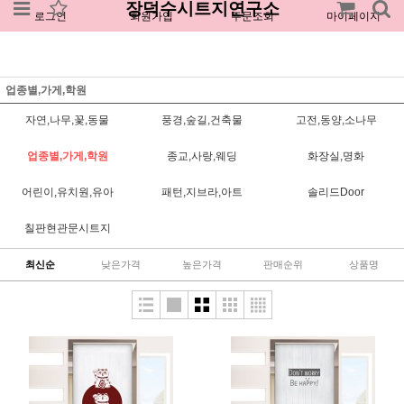
장덕수시트지연구소
로그인
회원가입
주문조회
마이페이지
업종별,가게,학원
자연,나무,꽃,동물
풍경,숲길,건축물
고전,동양,소나무
업종별,가게,학원
종교,사랑,웨딩
화장실,명화
어린이,유치원,유아
패턴,지브라,아트
솔리드Door
칠판현관문시트지
최신순
낮은가격
높은가격
판매순위
상품명