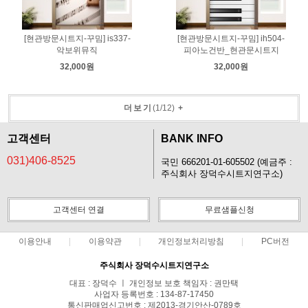
[현관방문시트지-꾸밈] is337-
[현관방문시트지-꾸밈] ih504-
악보위뮤직
피아노건반_현관문시트지
32,000원
32,000원
더보기
(
1
/
12
)
+
고객센터
BANK INFO
031)406-8525
국민 666201-01-605502 (예금주 :
주식회사 장덕수시트지연구소)
고객센터 연결
무료샘플신청
이용안내
이용약관
개인정보처리방침
PC버전
주식회사 장덕수시트지연구소
대표 : 장덕수 ㅣ 개인정보 보호 책임자 : 권만택
사업자 등록번호 : 134-87-17450
통신판매업신고번호 : 제2013-경기안산-0789호